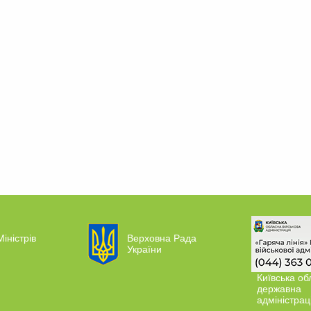
Міністрів
Верховна Рада
України
Київська об
державна
адміністрац