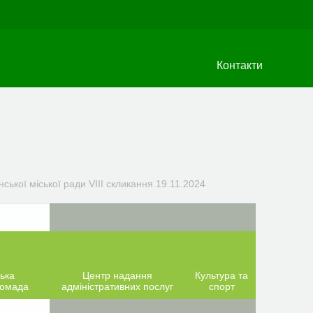
Контакти
ської міської ради VIIІ скликання 19.11.2024
ька
Центр надання
Культура та
ромада
адміністративних послуг
спорт