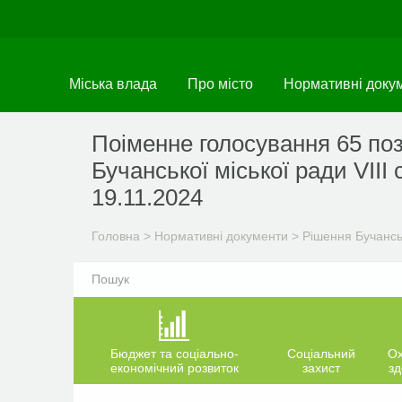
Перейти
до
основного
матеріалу
Міська влада
Про місто
Нормативні доку
Поіменне голосування 65 поз
Бучанської міської ради VIIІ
19.11.2024
Головна
>
Нормативні документи
>
Рішення Бучанськ
Бюджет та соціально-
Соціальний
О
економічний розвиток
захист
зд