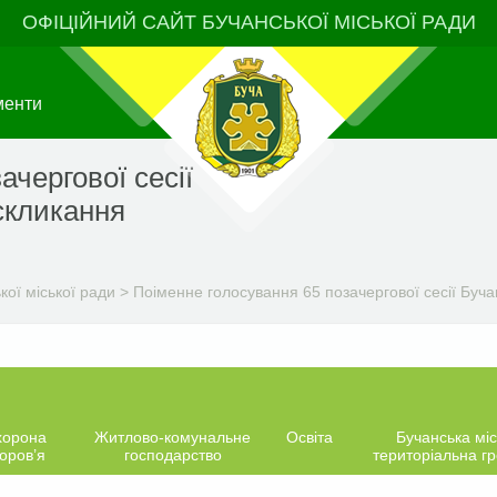
ОФІЦІЙНИЙ САЙТ БУЧАНСЬКОЇ МІСЬКОЇ РАДИ
менти
ачергової сесії
 скликання
ої міської ради
>
Поіменне голосування 65 позачергової сесії Бучан
хорона
Житлово-комунальне
Освіта
Бучанська міс
оров’я
господарство
територіальна г