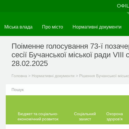
Перейти
ОФІ
до
основного
матеріалу
Міська влада
Про місто
Нормативні документи
Поіменне голосування 73-ї позаче
сесії Бучанської міської ради VIIІ
28.02.2025
Головна
>
Нормативні документи
>
Рішення Бучанської міськ
Бюджет та соціально-
Соціальний
Охорона
економічний розвиток
захист
здоров’я