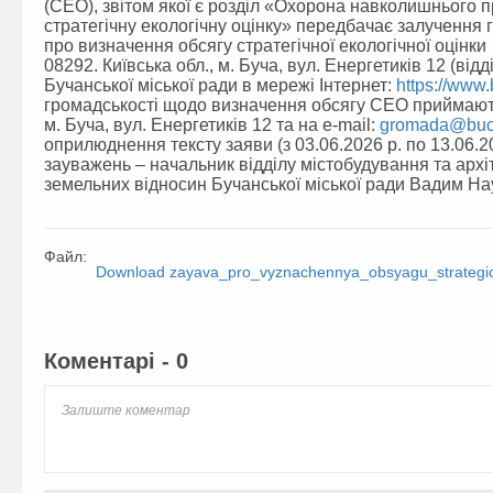
(СЕО), звітом якої є розділ «Охорона навколишньог
стратегічну екологічну оцінку» передбачає залучення
про визначення обсягу стратегічної екологічної оцінк
08292. Київська обл., м. Буча, вул. Енергетиків 12 (від
Бучанської міської ради в мережі Інтернет:
https://www
громадськості щодо визначення обсягу СЕО приймаютьс
м. Буча, вул. Енергетиків 12 та на e-mail:
gromada@buch
оприлюднення тексту заяви (з 03.06.2026 р. по 13.06.2
зауважень – начальник відділу містобудування та архі
земельних відносин Бучанської міської ради Вадим Н
Файл:
Download zayava_pro_vyznachennya_obsyagu_strategic
Facebook
Twitter
Коментарі - 0