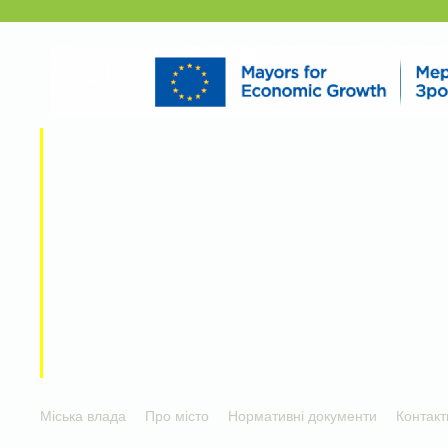
Міська влада
Про місто
Нормативні документи
Контакт