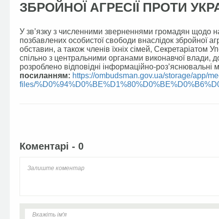
ЗБРОЙНОЇ АГРЕСІЇ ПРОТИ УКРА
У зв’язку з численними зверненнями громадян щодо над
позбавлених особистої свободи внаслідок збройної агре
обставин, а також членів їхніх сімей, Секретаріатом 
спільно з центральними органами виконавчої влади, до
розроблено відповідні інформаційно-роз’яснювальні м
посиланням:
https://ombudsman.gov.ua/storage/app/me
files/%D0%94%D0%BE%D1%80%D0%BE%D0%B6%
Facebook
Twitter
Коментарі - 0