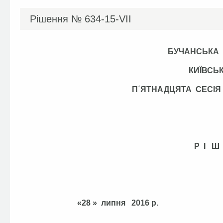
Рішення №
634-15-VII
БУЧАНСЬКА
КИЇВСЬК
П΄ЯТНАДЦЯТА СЕСІ
Р І Ш
«28 » липня 201