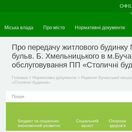
Перейти
ОФІ
до
основного
матеріалу
Міська влада
Про місто
Нормативні документи
Про передачу житлового будинку
бульв. Б. Хмельницького в м.Буча
обслуговування ПП «Столичні бу
Головна
>
Нормативні документи
>
Рішення Бучанської міськ
«Столичні будинки»
Бюджет та соціально-
Соціальний
Охорона
економічний розвиток
захист
здоров’я