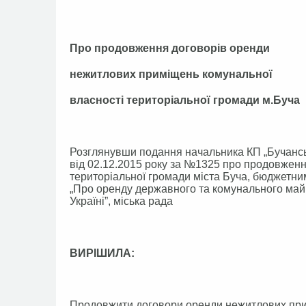
Про продовження договорів оренди
нежитлових приміщень комунальної
власності територіальної громади м.Буча
Розглянувши подання начальника КП „Бучансь
від 02.12.2015 року за №1325 про продовжен
територіальної громади міста Буча, бюджетни
„Про оренду державного та комунального май
Україні”, міська рада
ВИРІШИЛА:
Продовжити договори оренди нежитлових прим