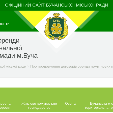
ОФІЦІЙНИЙ САЙТ БУЧАНСЬКОЇ МІСЬКОЇ РАДИ
менти
оренди
нальної
омади м.Буча
ої міської ради
>
Про продовження договорів оренди нежитлових п
хорона
Житлово-комунальне
Освіта
Бучанська міс
оров’я
господарство
територіальна г