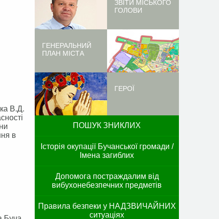
ЗВІТИ МІСЬКОГО
ГОЛОВИ
ГЕНЕРАЛЬНИЙ
ПЛАН МІСТА
ГЕРОЇ
ка В.Д.
сності
ПОШУК ЗНИКЛИХ
їни
ння в
Історія окупації Бучанської громади /
Імена загиблих
Допомога постраждалим від
вибухонебезпечних предметів
Правила безпеки у НАДЗВИЧАЙНИХ
ситуаціях
а Буча