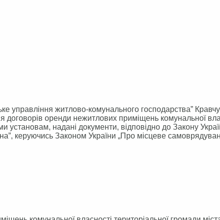
ке управління житлово-комунального господарства” Кравчу
ня договорів оренди нежитлових приміщень комунальної вла
ми установам, надані документи, відповідно до Закону Укра
на”, керуючись Законом України „Про місцеве самоврядува
іщень комунальної власності територіальної громади міст