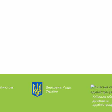
Міністрів
Верховна Рада
України
Київська об
державна
адміністрац