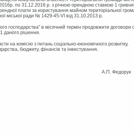
.2016р. по 31.12.2016 р. з річною орендною ставкою 1 гривня
орендної плати за користування майном територіальної гро
ої міської ради № 1429-45-VI від 31.10.2013 р.
ого господарства” в місячний термін продовжити договори 
1 даного рішення.
ти на комісію з питань соціально-економічного розвитку,
арства, бюджету, фінансів та інвестування.
лова А.П. Федорук