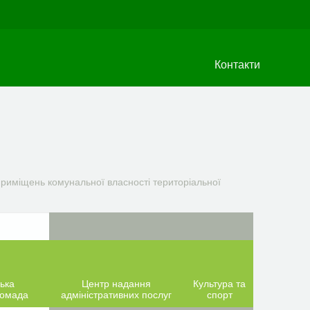
Контакти
риміщень комунальної власності територіальної
ька
Центр надання
Культура та
ромада
адміністративних послуг
спорт