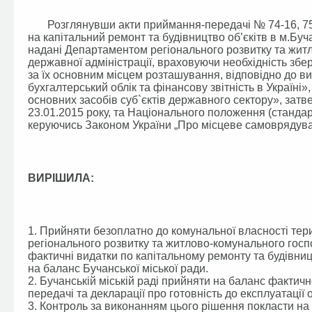
Розглянувши акти приймання-передачі № 74-16, 75-16
на капітальний ремонт та будівництво об’єкітв в м.Буча,
надані Департаментом регіонального розвитку та житл
державної адміністрації, враховуючи необхідність зб
за їх основним місцем розташування, відповідно до в
бухгалтерський облік та фінансову звітність в Україні
основних засобів суб`єктів державного сектору», затв
23.01.2015 року, та Національного положення (стандар
керуючись Законом України „Про місцеве самоврядуван
ВИРІШИЛА:
1. Прийняти безоплатно до комунальної власності тер
регіонального розвитку та житлово-комунального госпо
фактичні видатки по капітальному ремонту та будівництв
на баланс Бучанської міської ради.
2. Бучанській міській раді прийняти на баланс фактичн
передачі та декларації про готовність до експлуата
3. Контроль за виконанням цього рішення покласти на 