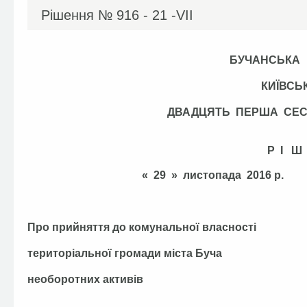
Рішення №
916 - 21 -VІІ
БУЧАНСЬКА
КИЇВСЬ
ДВАДЦЯТЬ ПЕРША СЕ
Р І Ш
« 29 » листопада 2
Про прийняття до комунальної власності
територіальної громади міста Буча
необоротних активів