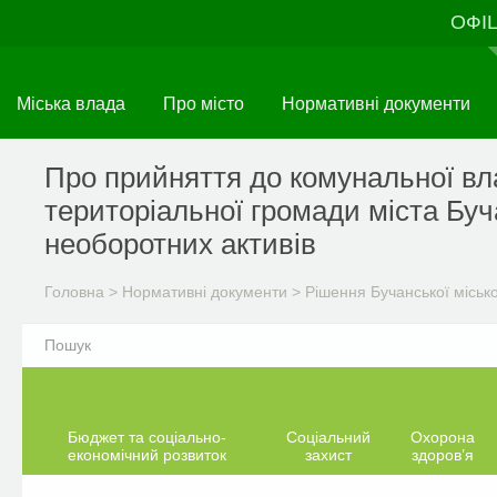
Перейти
ОФІ
до
основного
матеріалу
Міська влада
Про місто
Нормативні документи
Про прийняття до комунальної вл
територіальної громади міста Буч
необоротних активів
Головна
>
Нормативні документи
>
Рішення Бучанської міськ
Бюджет та соціально-
Соціальний
Охорона
економічний розвиток
захист
здоров’я