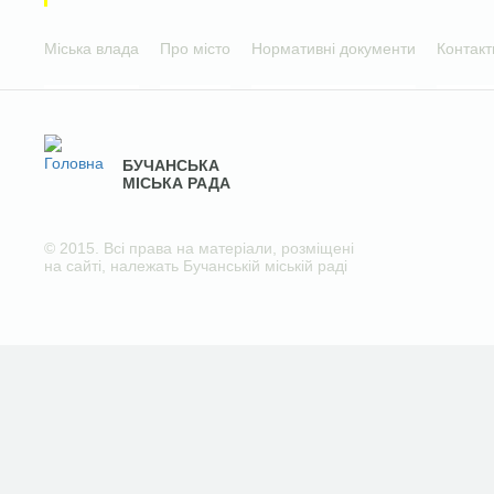
Міська влада
Про місто
Нормативні документи
Контакт
БУЧАНСЬКА
МІСЬКА РАДА
© 2015. Всі права на матеріали, розміщені
на сайті, належать Бучанській міській раді