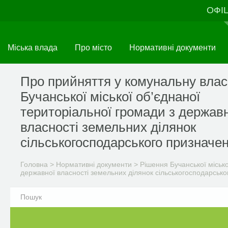
Перейти
ОФІ
до
основного
матеріалу
Міська влада
Про місто
Нормативні документи
Про прийняття у комунальну влас
Бучанської міської об’єднаної
територіальної громади з держав
власності земельних ділянок
сільськогосподарського призначе
Головна
>
Нормативні документи
>
Рішення Бучанської міськ
державної власності земельних ділянок сільськогосподарськ