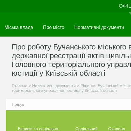
Перейти
ОФІ
до
основного
матеріалу
Міська влада
Про місто
Нормативні документи
Про роботу Бучанського міського 
державної реєстрації актів цивіль
Головного територіального управл
юстиції у Київській області
Головна
>
Нормативні документи
>
Рішення Бучанської міськ
територіального управління юстиції у Київській області
Бюджет та соціально-
Соціальний
Охорона