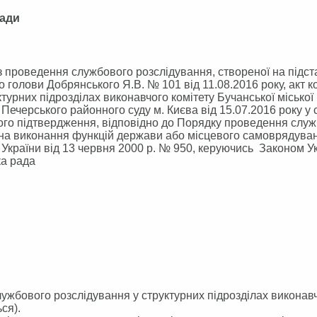
ради
роведення службового розслідування, створеної на підст
голови Добрянського Я.В. № 101 від 11.08.2016 року, акт ком
урних підрозділах виконавчого комітету Бучанської міської
Печерського районного суду м. Києва від 15.07.2016 року у 
ого підтвердження, відповідно до Порядку проведення слу
 на виконання функцій держави або місцевого самоврядува
 України від 13 червня 2000 р. № 950, керуючись Законом У
ка рада
службового розслідування у структурних підрозділах виконав
ся).