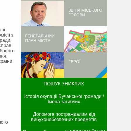
ЗВІТИ МІСЬКОГО
ГОЛОВИ
аві
ісії з
ГЕНЕРАЛЬНИЙ
 ради,
ПЛАН МІСТА
справі
жбового
ння,
країни
ГЕРОЇ
ПОШУК ЗНИКЛИХ
Історія окупації Бучанської громади /
Імена загиблих
Допомога постраждалим від
вибухонебезпечних предметів
чого