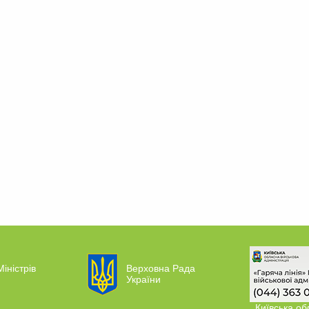
Міністрів
Верховна Рада
України
Київська об