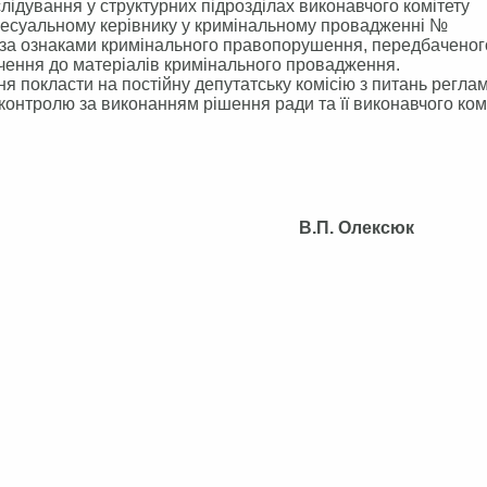
лідування у структурних підрозділах виконавчого комітету
оцесуальному керівнику у кримінальному провадженні №
 за ознаками кримінального правопорушення, передбаченого
ручення до матеріалів кримінального провадження.
я покласти на постійну депутатську комісію з питань реглам
 контролю за виконанням рішення ради та її виконавчого комі
ради В.П. Олексюк