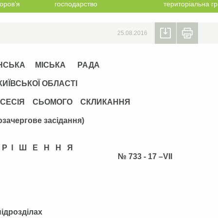
оров’я
господарство
територіальна г
25.08.2016
НСЬКА МІСЬКА РАДА
КИЇВСЬКОЇ ОБЛАСТІ
 СЕСІЯ СЬОМОГО СКЛИКАННЯ
озачергове засідання)
Р І Ш Е Н Н Я
 2016 р. № 733 - 17 –VІІ
підрозділах