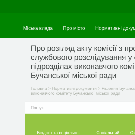
Перейти
до
основного
матеріалу
Міська влада
Про місто
Нормативні доку
Про розгляд акту комісії з п
службового розслідування у
підрозділах виконавчого комі
Бучанської міської ради
Головна
>
Нормативні документи
>
Рішення Бучанськ
виконавчого комітету Бучанської міської ради
Бюджет та соціально-
Соціальний
О