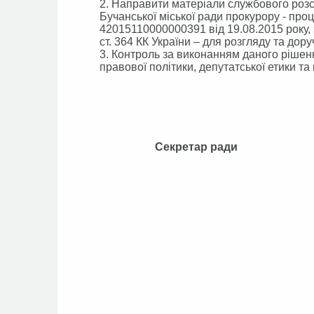
2. Направити матеріали службового розс
Бучанської міської ради прокурору - пр
42015110000000391 від 19.08.2015 року,
ст. 364 КК України – для розгляду та до
3. Контроль за виконанням даного рішенн
правової політики, депутатської етики та
Секретар 