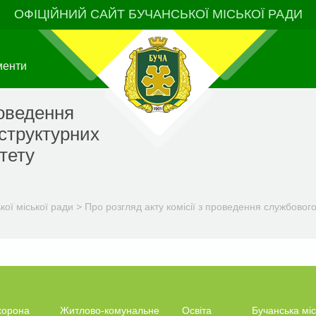
ОФІЦІЙНИЙ САЙТ БУЧАНСЬКОЇ МІСЬКОЇ РАДИ
менти
роведення
 структурних
тету
ої міської ради
>
Про розгляд акту комісії з проведення службового
хорона
Житлово-комунальне
Освіта
Бучанська міс