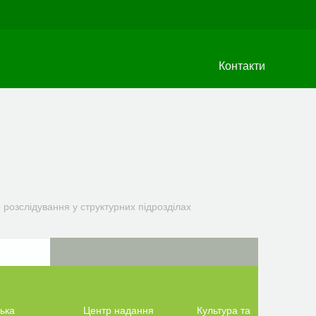
Контакти
 розслідування у структурних підрозділах
ька
Центр надання
Культура та