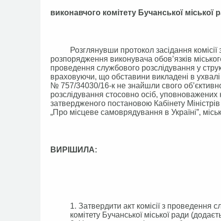
виконавчого комітету Бучанської міської 
Розглянувши протокол засідання комісії з п
розпорядження виконувача обов’язків міського 
проведення службового розслідування у структ
враховуючи, що обставини викладені в ухвалі 
№ 757/34030/16-к не знайшли свого об’єктивн
розслідування стосовно осіб, уповноважених
затвердженого постановою Кабінету Міністрів
„Про місцеве самоврядування в Україні”, місь
ВИРІШИЛА:
1. Затвердити акт комісії з проведення 
комітету Бучанської міської ради (додаєть