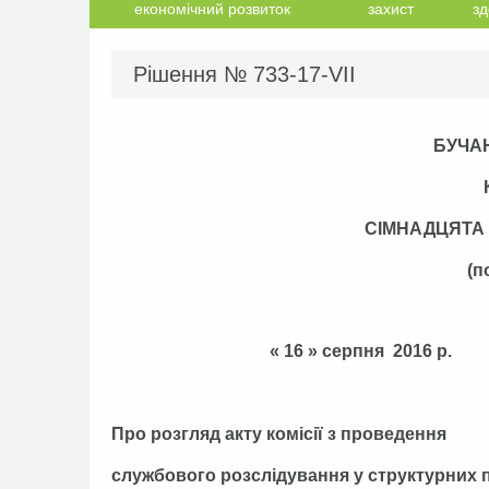
економічний розвиток
захист
зд
Рішення №
733-17-VІІ
БУЧА
СІМНАДЦЯТА
(п
« 16 » серпня
Про розгляд акту комісії з проведення
службового розслідування у структурних 