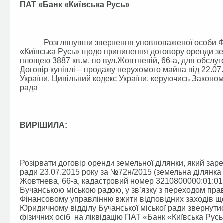
ПАТ «Банк «Київська Русь»
Розглянувши звернення уповноваженої особи Фонд
«Київська Русь» щодо припинення договору оренди зем
площею 3887 кв.м, по вул.Жовтневій, 66-а, для обслуг
Договір купівлі – продажу нерухомого майна від 22.07
України, Цивільний кодекс України, керуючись Законом
рада
ВИРІШИЛА:
Розірвати договір оренди земельної ділянки, який заре
ради 23.07.2015 року за №72н/2015 (земельна ділянка
Жовтнева, 66-а, кадастровий номер 3210800000:01:015
Бучанською міською радою, у зв’язку з переходом пра
Фінансовому управлінню вжити відповідних заходів що
Юридичному відділу Бучанської міської ради звернути
фізичних осіб на ліквідацію ПАТ «Банк «Київська Рус