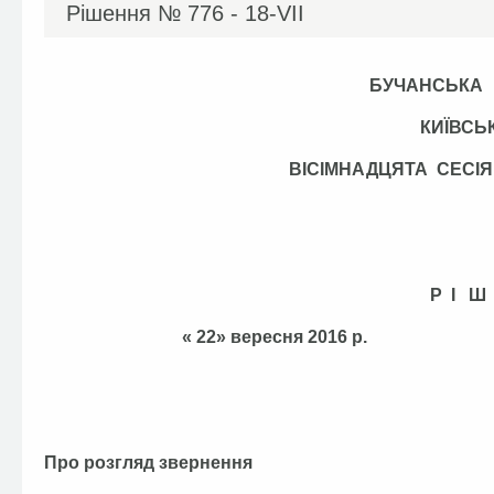
Рішення №
776 - 18-VІІ
БУЧАНСЬКА
КИЇВСЬ
ВІСІМНАДЦЯТА СЕС
Р І Ш
« 22» вересня 201
Про розгляд звернення