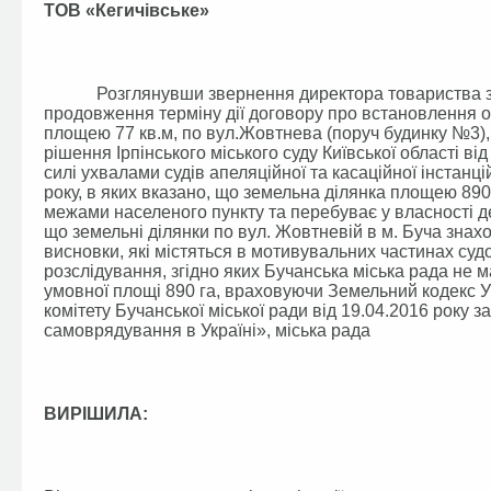
ТОВ «Кегичівське»
Розглянувши звернення директора товариства з о
продовження терміну дії договору про встановлення ос
площею 77 кв.м, по вул.Жовтнева (поруч будинку №3)
рішення Ірпінського міського суду Київської області в
силі ухвалами судів апеляційної та касаційної інстанц
року, в яких вказано, що земельна ділянка площею 890 
межами населеного пункту та перебуває у власності де
що земельні ділянки по вул. Жовтневій в м. Буча знахо
висновки, які містяться в мотивувальних частинах су
розслідування, згідно яких Бучанська міська рада н
умовної площі 890 га, враховуючи Земельний кодекс У
комітету Бучанської міської ради від 19.04.2016 року
самоврядування в Україні», міська рада
ВИРІШИЛА: