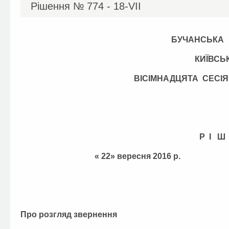
Рішення №
774 - 18-VІІ
БУЧАНСЬКА
КИЇВСЬ
ВІСІМНАДЦЯТА СЕС
Р І Ш
« 22» вересня 201
Про розгляд звернення