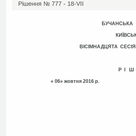
Рішення №
777 - 18-VІІ
БУЧАНСЬКА
КИЇВСЬ
ВІСІМНАДЦЯТА СЕС
Р І Ш
« 06» жовтня 201