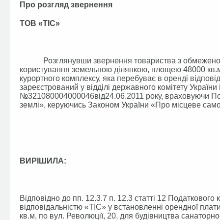
Про розгляд звернення
ТОВ «ТІС»
Розглянувши звернення товариства з обмеженою в
користування земельною ділянкою, площею 48000 кв.м,
курортного комплексу, яка перебуває в оренді відпові
зареєстрований у відділі державного комітету України і
№321080004000046від24.06.2011 року, враховуючи Под
землі», керуючись Законом України «Про місцеве само
ВИРІШИЛА:
Відповідно до пп. 12.3.7 п. 12.3 статті 12 Податковог
відповідальністю «ТІС» у встановленні орендної пла
кв.м, по вул. Революції, 20, для будівництва санаторн