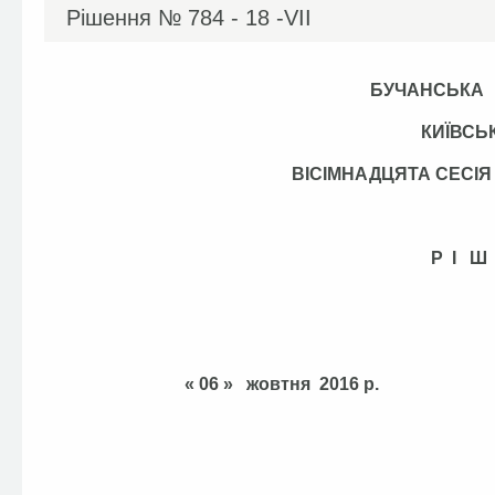
Рішення №
784 - 18 -VІІ
БУЧАНСЬКА
КИЇВСЬ
ВІСІМНАДЦЯТА СЕС
Р І Ш
« 06 » жовтня 201