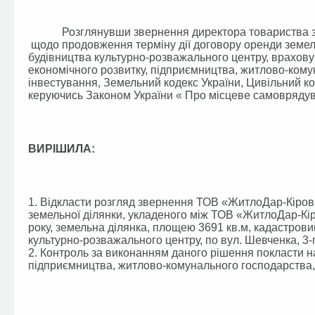
Розглянувши звернення директора товариства з о
щодо продовження терміну дії договору оренди земельн
будівництва культурно-розважального центру, враховуюч
економічного розвитку, підприємництва, житлово-кому
інвестування, Земельний кодекс України, Цивільний ко
керуючись Законом України « Про місцеве самоврядува
ВИРІШИЛА:
1. Відкласти розгляд звернення ТОВ «ЖитлоДар-Кіров
земельної ділянки, укладеного між ТОВ «ЖитлоДар-Кі
року, земельна ділянка, площею 3691 кв.м, кадастров
культурно-розважального центру, по вул. Шевченка, 3-г,
2. Контроль за виконанням даного рішення покласти на
підприємництва, житлово-комунального господарства, 