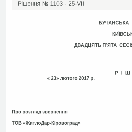
Рішення №
1103 - 25-VІІ
БУЧАНСЬКА
КИЇВСЬ
ДВАДЦЯТЬ П’ЯТА СЕ
Р І Ш
« 23» лютого 2017
Про розгляд звернення
ТОВ «ЖитлоДар-Кіровоград»