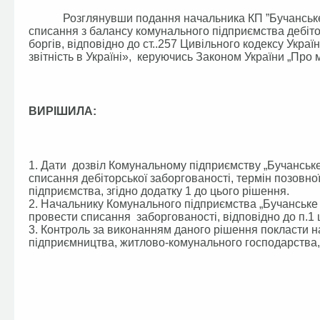
Розглянувши подання начальника КП ”Бучанське УЖ
списання з балансу комунального підприємства дебіто
боргів, відповідно до ст..257 Цивільного кодексу Укра
звітність в Україні», керуючись Законом України „Про 
ВИРІШИЛА:
1. Дати дозвіл Комунальному підприємству „Бучанськ
списання дебіторської заборгованості, термін позовної
підприємства, згідно додатку 1 до цього рішення.
2. Начальнику Комунального підприємства „Бучанське
провести списання заборгованості, відповідно до п.1 
3. Контроль за виконанням даного рішення покласти на
підприємництва, житлово-комунального господарства, 