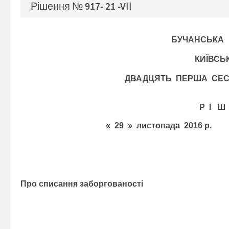
Рішення №
917- 21 -VІІ
БУЧАНСЬКА
КИЇВСЬ
ДВАДЦЯТЬ ПЕРША СЕ
Р І Ш
« 29 » листопада 2
Про списання заборгованості