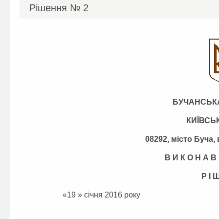
Рішення №
2
БУЧАНСЬКА
КИЇВСЬ
08292, місто Буча,
В И К О Н А В 
Р І 
«19 » січня