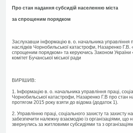
Про стан надання субсидій населенню міста
за спрощеним порядком
Заслухавши інформацію в. о. начальника управління пр
наслідків Чорнобильської катастрофи, Назаренко Г.В.
спрощеним порядком» та керуючись Законом України 
комітет Бучанської міської ради
ВИРІШИВ:
1. Інформацію в. о. начальника управління праці, соці
Чорнобильської катастрофи, Назаренко Г.В про стан 
протягом 2015 року взяти до відома (додаток 1).
2. Управлінню праці, соціального захисту та захисту 
забезпечити належну взаємодію із організаціями, що 
звернулись за житловими субсидіями та з організація