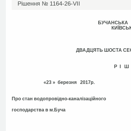
Рішення №
1164-26-VII
БУЧАНСЬКА
КИЇВСЬ
ДВАДЦЯТЬ ШОСТА СЕ
Р І Ш
«23 » березня 20
Про стан водопровідно-каналізаційного
господарства в м.Буча