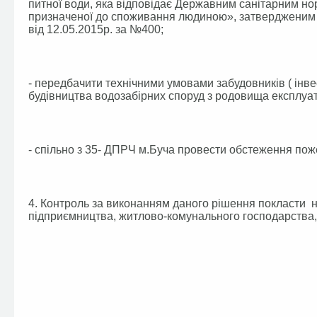
питної води, яка відповідає Державним санітарним нор
призначеної до споживання людиною», затвердженим 
від 12.05.2015р. за №400;
- передбачити технічними умовами забудовників ( інве
будівництва водозабірних споруд з родовища експлуат
- спільно з 35- ДПРЧ м.Буча провести обстеження поже
4. Контроль за виконанням даного рішення покласти на
підприємництва, житлово-комунального господарства, 