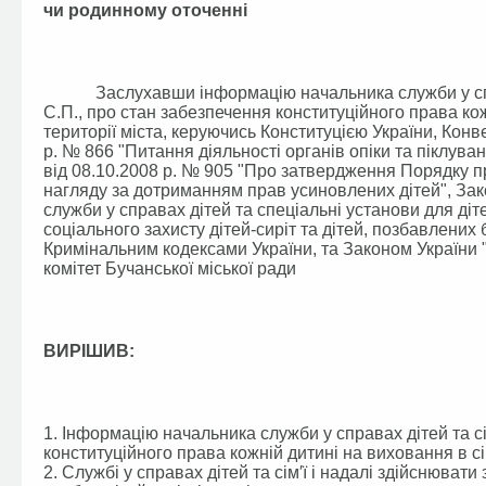
чи родинному оточенні
Заслухавши інформацію начальника служби у справах
С.П., про стан забезпечення конституційного права кож
території міста, керуючись Конституцією України, Кон
р. № 866 "Питання діяльності органів опіки та піклува
від 08.10.2008 р. № 905 "Про затвердження Порядку п
нагляду за дотриманням прав усиновлених дітей", Зак
служби у справах дітей та спеціальні установи для ді
соціального захисту дітей-сиріт та дітей, позбавлених
Кримінальним кодексами України, та Законом України 
комітет Бучанської міської ради
ВИРІШИВ:
1. Інформацію начальника служби у справах дітей та сі
конституційного права кожній дитині на виховання в сі
2. Службі у справах дітей та сім′ї і надалі здійснюват