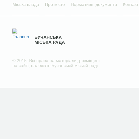
Міська влада
Про місто
Нормативні документи
Контакт
БУЧАНСЬКА
МІСЬКА РАДА
© 2015. Всі права на матеріали, розміщені
на сайті, належать Бучанській міській раді