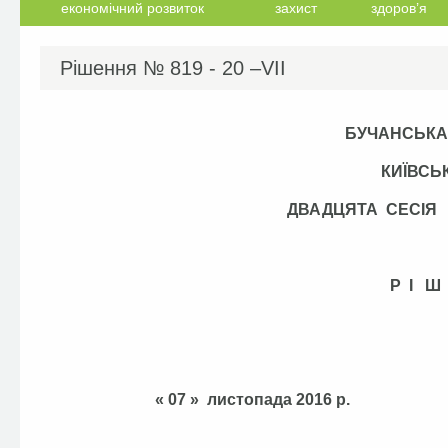
економічний розвиток
захист
здоров’я
Рішення №
819 - 20 –VІI
БУЧАНСЬКА
КИЇВСЬ
ДВАДЦЯТА СЕСІЯ
Р І Ш
« 07 » листопада 20