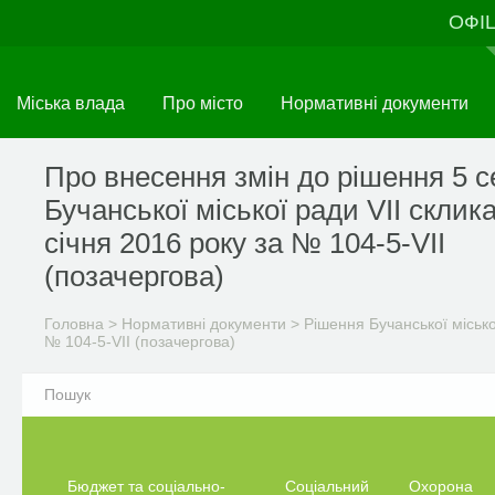
Перейти
ОФІ
до
основного
матеріалу
Міська влада
Про місто
Нормативні документи
Про внесення змін до рішення 5 се
Бучанської міської ради VІI склик
січня 2016 року за № 104-5-VІI
(позачергова)
Головна
>
Нормативні документи
>
Рішення Бучанської міськ
№ 104-5-VІI (позачергова)
Бюджет та соціально-
Соціальний
Охорона