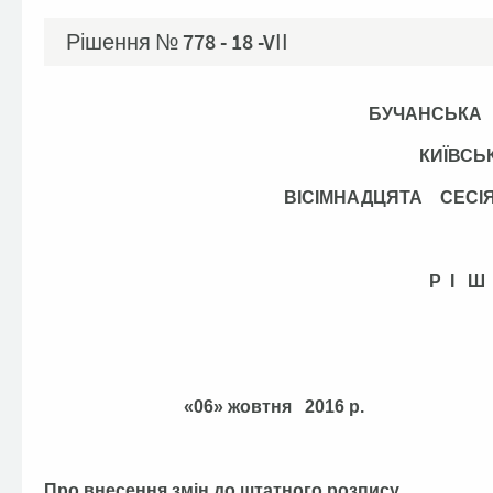
Рішення №
778 - 18 -VІІ
БУЧАНСЬКА
КИЇВСЬ
ВІСІМНАДЦЯТА СЕС
Р І Ш
«06» жовтня 2016
Про внесення змін до штатного розпису