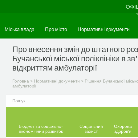
Перейти
ОФІ
до
основного
матеріалу
Міська влада
Про місто
Нормативні документи
Про внесення змін до штатного ро
Бучанської міської поліклініки в зв’
відкриттям амбулаторії
Головна
>
Нормативні документи
>
Рішення Бучанської міськ
амбулаторії
Бюджет та соціально-
Соціальний
Охорона
економічний розвиток
захист
здоров’я