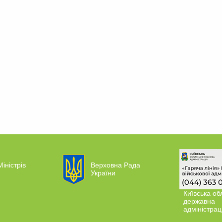
Міністрів
Верховна Рада
України
Київська об
державна
адміністрац