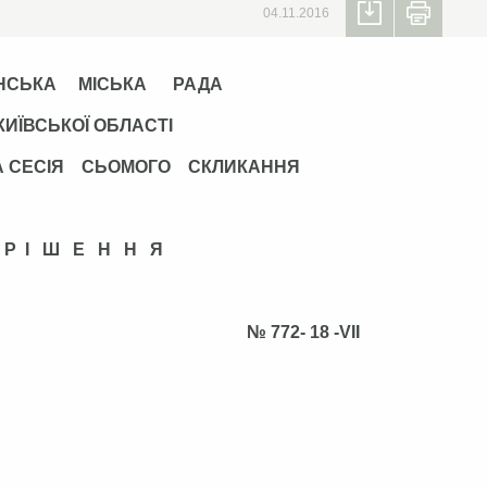
04.11.2016
НСЬКА МІСЬКА РАДА
КИЇВСЬКОЇ ОБЛАСТІ
А СЕСІЯ СЬОМОГО СКЛИКАННЯ
Р І Ш Е Н Н Я
я 2016 р. № 772- 18 -VІІ