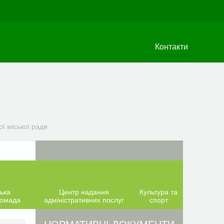
Контакти
ї міської ради
ька
Центр надання
Культура та
ромада
адміністративних послуг
спорт