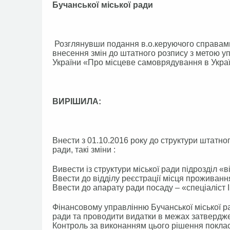
Бучанської міської ради
Розглянувши подання в.о.керуючого справами 
внесення змін до штатного розпису з метою у
України «Про місцеве самоврядування в Украї
ВИРІШИЛА:
Внести з 01.10.2016 року до структури штатно
ради, такі зміни :
Вивести із структури міської ради підрозділ «в
Ввести до відділу реєстрації місця проживання
Ввести до апарату ради посаду – «спеціаліст І
Фінансовому управлінню Бучанської міської ра
ради та проводити видатки в межах затверджен
Контроль за виконанням цього рішення покласт