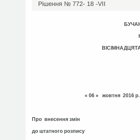
Рішення №
772- 18 -VІІ
БУЧА
ВІСІМНАДЦЯТ
« 06 » жовтн
Про внесення змін
до штатного розпису