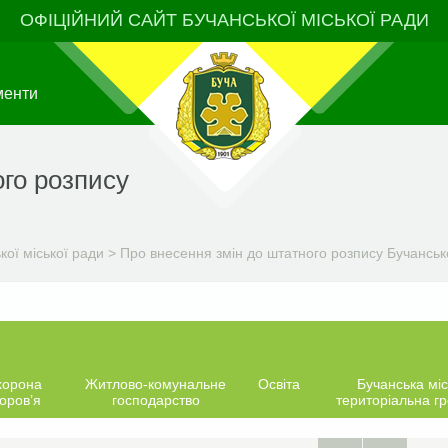
ОФІЦІЙНИЙ САЙТ БУЧАНСЬКОЇ МІСЬКОЇ РАДИ
менти
ого розпису
ої міської ради
>
Про внесення змін до штатного розпису Бучансько
хорона
Житлово-комунальне
Освіта
Бучанська міс
оров’я
господарство
територіальна г