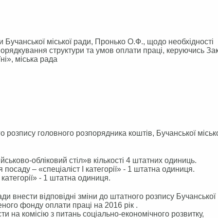
Бучанської міської ради, Пронько О.Ф., щодо необхідності
порядкування структури та умов оплати праці, керуючись З
ні», міська рада
го розпису головного розпорядника коштів, Бучанської міськ
ійськово-обліковий стіл»в кількості 4 штатних одиниць.
 посаду – «спеціаліст І категорії» - 1 штатна одиниця.
 категорії» - 1 штатна одиниця.
ди внести відповідні зміни до штатного розпису Бучанської 
ого фонду оплати праці на 2016 рік .
и на комісію з питань соціально-економічного розвитку,