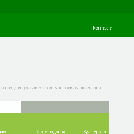
Контакти
я праці, соціального захисту та захисту населення
ька
Центр надання
Культура та