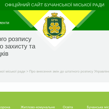
ОФІЦІЙНИЙ САЙТ БУЧАНСЬКОЇ МІСЬКОЇ РАДИ
менти
ого розпису
о захисту та
ків
ої міської ради
>
Про внесення змін до штатного розпису Управлінн
хорона
Житлово-комунальне
Освіта
Бучанська міс