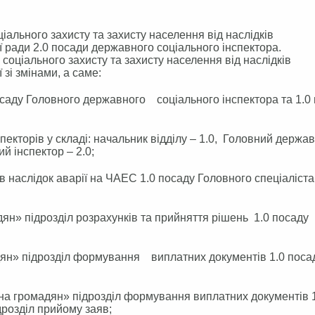
іального захисту та захисту населення від наслідків
 ради 2.0 посади державного соціального інспектора.
соціального захисту та захисту населення від наслідків
зі змінами, а саме:
посаду Головного державного соціального інспектора та 1.0
пекторів у складі: начальник відділу – 1.0, Головний держа
й інспектор – 2.0;
 в наслідок аварії на ЧАЕС 1.0 посаду Головного спеціаліста
дян» підрозділ розрахунків та прийняття рішень 1.0 посаду
дян» підрозділ формування виплатних документів 1.0 поса
ромадян» підрозділ формування виплатних документів 1
ідрозділ прийому заяв;