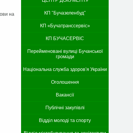
ЦЕНТР ДОКУМЕНТ»
КП "Бучазеленбуд"
нови на
КП «Бучатранссервіс»
КП БУЧАСЕРВІС
Перейменовані вулиці Бучанської
громади
Національна служба здоров'я України
Оголошення
Вакансії
Публічні закупівлі
Відділ молоді та спорту