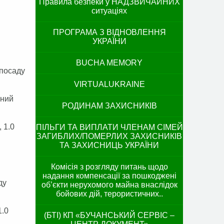
Правила безпеки у НАДЗВИЧАЙНИХ
ситуаціях
ПРОГРАМА З ВІДНОВЛЕННЯ
УКРАЇНИ
BUCHA MEMORY
 посаду
VIRTUALUKRAINE
вний
РОДИНАМ ЗАХИСНИКІВ
, 1.0
ПІЛЬГИ ТА ВИПЛАТИ ЧЛЕНАМ СІМЕЙ
ЗАГИБЛИХ/ПОМЕРЛИХ ЗАХИСНИКІВ
ТА ЗАХИСНИЦЬ УКРАЇНИ
Комісія з розгляду питань щодо
надання компенсації за пошкоджені
ду
об’єкти нерухомого майна внаслідок
бойових дій, терористичних..
.0
(БТІ) КП «БУЧАНСЬКИЙ СЕРВІС –