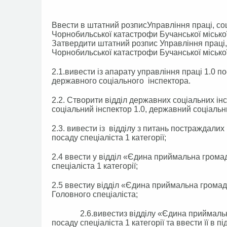
Ввести в штатний розписУправління праці, соц
Чорнобильської катастрофи Бучанської міської
Затвердити штатний розпис Управління праці, 
Чорнобильської катастрофи Бучанської міської 
2.1.вивести із апарату управління праці 1.0 
державного соціального інспектора.
2.2. Створити відділ державних соціальних інс
соціальний інспектор 1.0, державний соціальни
2.3. вивести із відділу з питань постраждалих
посаду спеціаліста 1 категорії;
2.4 ввести у відділ «Єдина приймальна грома
спеціаліста 1 категорії;
2.5 ввестиу відділ «Єдина приймальна грома
Головного спеціаліста;
2.6.вивестиз відділу «Єдина приймальна г
посаду спеціаліста 1 категорії та ввести її в п