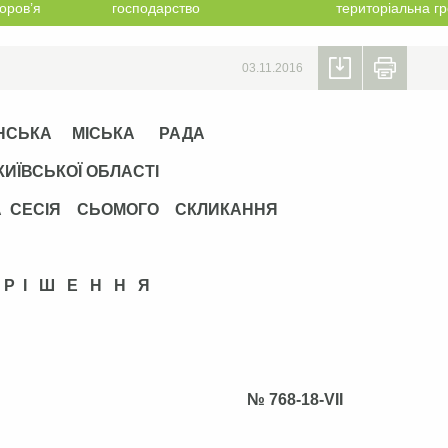
оров’я
господарство
територіальна г
03.11.2016
НСЬКА МІСЬКА РАДА
КИЇВСЬКОЇ ОБЛАСТІ
А СЕСІЯ СЬОМОГО СКЛИКАННЯ
Р І Ш Е Н Н Я
 2016 р. № 768-18-VІІ