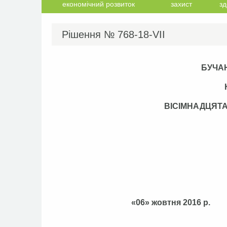
економічний розвиток
захист
зд
Рішення №
768-18-VІІ
БУЧА
ВІСІМНАДЦЯТ
«06» жовтня