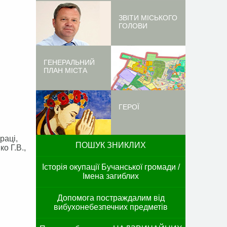
ЗВІТИ МІСЬКОГО
ГОЛОВИ
ГЕНЕРАЛЬНИЙ
ПЛАН МІСТА
ГЕРОЇ
раці,
ПОШУК ЗНИКЛИХ
о Г.В.,
Історія окупації Бучанської громади /
Імена загиблих
Допомога постраждалим від
вибухонебезпечних предметів