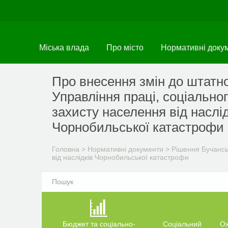
Перейти
до
основного
матеріалу
Міська влада
Про місто
Нормативні доку
Про внесення змін до штатн
Управління праці, соціальног
захисту населення від наслід
Чорнобильської катастрофи
Головна
>
Нормативні документи
>
Рішення Бучанськ
від наслідків Чорнобильської катастрофи
Бюджет та соціально-
Соціальний
О