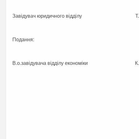
Завідувач юридичного відділу Т.О.Ш
Подання:
В.о.завідувача відділу економіки К.Д