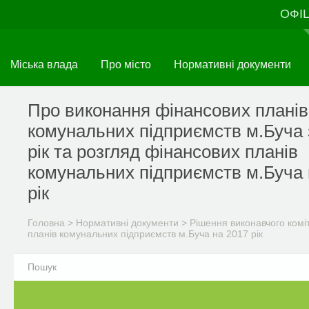
Перейти
ОФІ
до
основного
матеріалу
Міська влада
Про місто
Нормативні документи
Про виконання фінансових планів
комунальних підприємств м.Буча 
рік та розгляд фінансових планів
комунальних підприємств м.Буча 
рік
Головна
>
Нормативні документи
>
Рішення виконавчого комі
планів комунальних підприємств м.Буча на 2017 рік