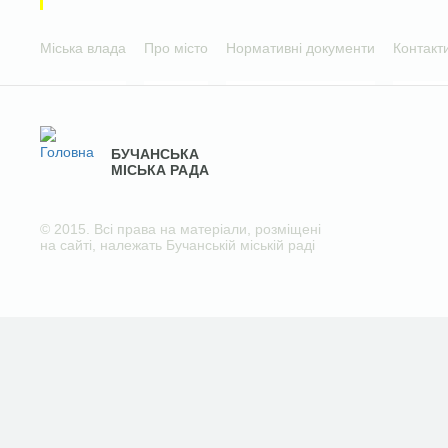
Міська влада
Про місто
Нормативні документи
Контакт
БУЧАНСЬКА
МІСЬКА РАДА
© 2015. Всі права на матеріали, розміщені
на сайті, належать Бучанській міській раді