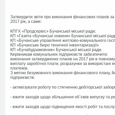
Затвердити звіти про виконання фінансових планів за
2017 рік, а саме:
КПГХ «Продсервіс» Бучанської міської ради;
КП «Газета «Бучанські новини» Бучанської міської рад
КП «Бучанське управління житлово-комунального госп
КП «Бучанське бюро технічної інвентаризації»
КП «Бучабудзамовник» Бучанської міської ради.
Керівникам комунальних підприємств забезпечити:
виконання затверджених планів на 2017 рік в повному 
виплату заробітної плати, розрахунки за використані е
платежів.
З метою безумовного виконання фінансового плану, йо
підприємств:
- активізувати роботу по стягненню дебіторської забор
- вжити заходів щодо збільшення об`ємів випуску та реа
- вжити заходів щодо підвищення якості робіт та послу