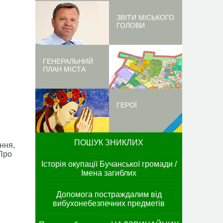
ЗВІТИ МІСЬКОГО
ГОЛОВИ
ГЕНЕРАЛЬНИЙ
ПЛАН МІСТА
ГЕРОЇ
ПОШУК ЗНИКЛИХ
ння,
“Про
Історія окупації Бучанської громади /
Імена загиблих
Допомога постраждалим від
вибухонебезпечних предметів