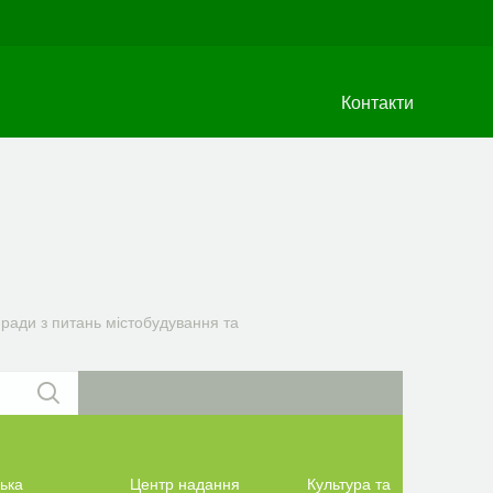
Контакти
ї ради з питань містобудування та
ька
Центр надання
Культура та