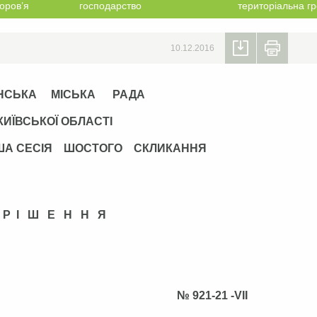
оров’я
господарство
територіальна г
10.12.2016
НСЬКА МІСЬКА РАДА
КИЇВСЬКОЇ ОБЛАСТІ
ША СЕСІЯ ШОСТОГО СКЛИКАННЯ
Р І Ш Е Н Н Я
ада 2016 р. № 921-21 -VІІ