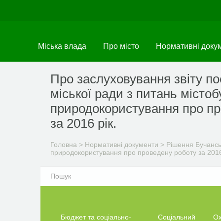
Перейти
до
основного
матеріалу
Міська влада
Про місто
Нормативні доку
Про заслуховування звіту пос
міської ради з питань місто
природокористування про пр
за 2016 рік.
Головна
>
Нормативні документи
>
Рішення Бучанськ
природокористування про проведену роботу за 2016
Бюджет та соціально-
Соціальний
О