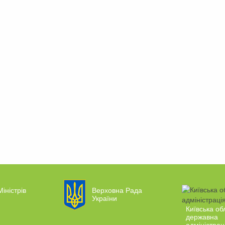
Міністрів
Верховна Рада
України
Київська об
державна