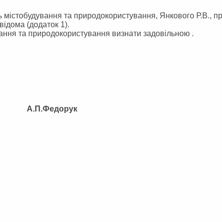
нь містобудування та природокористування, Янкового Р.В., п
 відома (додаток 1).
ування та природокористування визнати задовільною .
П.Федорук