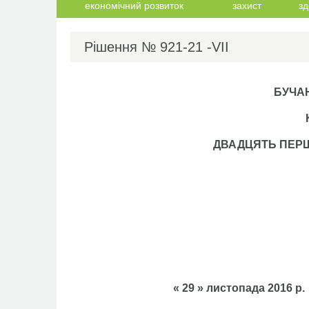
економічний розвиток
захист
зд
Рішення №
921-21 -VІІ
БУЧА
ДВАДЦЯТЬ ПЕР
« 29 » листоп