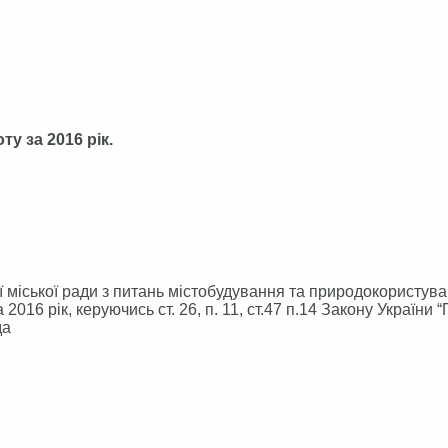
у за 2016 рік.
іської ради з питань містобудування та природокористува
2016 рік, керуючись ст. 26, п. 11, ст.47 п.14 Закону України 
да