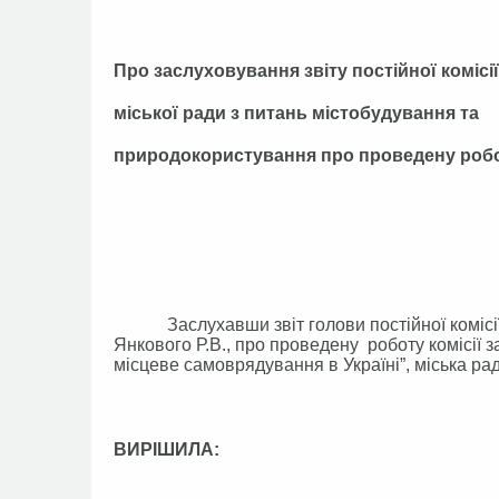
Про заслуховування звіту постійної комісії
міської ради з питань містобудування та
природокористування про проведену робот
Заслухавши звіт голови постійної комісії м
Янкового Р.В., про проведену роботу комісії за 
місцеве самоврядування в Україні”, міська ра
ВИРІШИЛА: