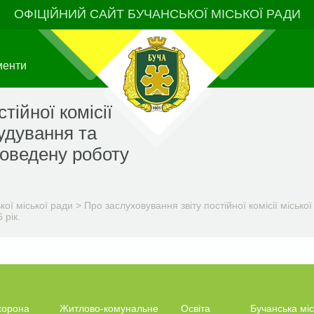
ОФІЦІЙНИЙ САЙТ БУЧАНСЬКОЇ МІСЬКОЇ РАДИ
менти
тійної комісії
будування та
оведену роботу
ої міської ради
>
Про заслуховування звіту постійної комісії місько
 рік.
хорона
Житлово-комунальне
Освіта
Бучанська міс