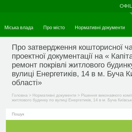
Перейти
ОФІ
до
основного
матеріалу
Міська влада
Про місто
Нормативні документи
Про затвердження кошторисної ч
проектної документації на « Капі
ремонт покрівлі житлового будинк
вулиці Енергетиків, 14 в м. Буча К
області»
Головна
>
Нормативні документи
>
Рішення виконавчого комі
житлового будинку по вулиці Енергетиків, 14 в м. Буча Київськ