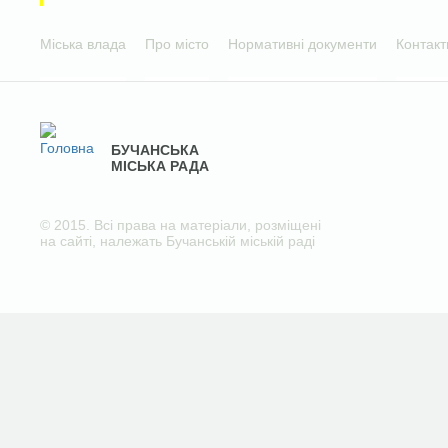
Міська влада
Про місто
Нормативні документи
Контакт
БУЧАНСЬКА
МІСЬКА РАДА
© 2015. Всі права на матеріали, розміщені
на сайті, належать Бучанській міській раді