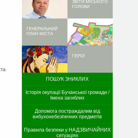
ЗВІТИ МІСЬКОГО
ГОЛОВИ
ГЕНЕРАЛЬНИЙ
ПЛАН МІСТА
ГЕРОЇ
ста
ПОШУК ЗНИКЛИХ
Історія окупації Бучанської громади /
Імена загиблих
Допомога постраждалим від
вибухонебезпечних предметів
Правила безпеки у НАДЗВИЧАЙНИХ
ситуаціях