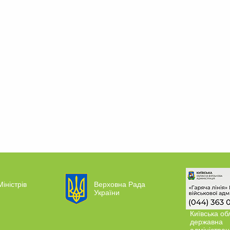
Міністрів
Верховна Рада
України
Київська об
державна