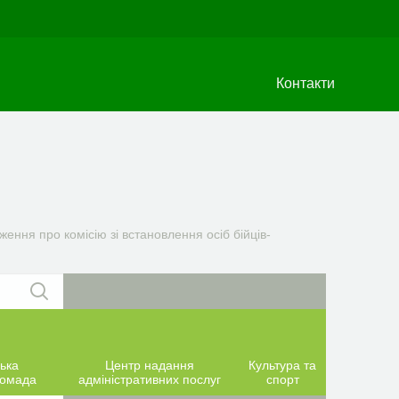
Контакти
ння про комісію зі встановлення осіб бійців-
ька
Центр надання
Культура та
ромада
адміністративних послуг
спорт