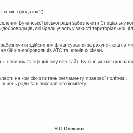
комісії (додаток 2).
аселення Бучанської міської ради забезпечити Спеціальну ко
-добровольців, які брали участь у захисті територіальної ціл
 забезпечити здійснення фінансування за рахунок коштів мі
я бійців-добровольців АТО та членів їх сімей.
ькі новини» та офіційному веб-сайті Бучанської міської ради
ласти на комісію з питань регламенту, правової політики,
рішень ради та її виконавчого комітету.
р ради В.П.Олексюк