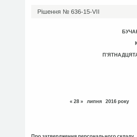
Рішення №
636-15-VII
БУЧА
П’ЯТНАДЦЯТ
« 28 » липня
Про затвердження персонального складу