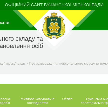
ОФІЦІЙНИЙ САЙТ БУЧАНСЬКОЇ МІСЬКОЇ РАДИ
менти
ного складу та
тановлення осіб
ої міської ради
>
Про затвердження персонального складу та положе
хорона
Житлово-комунальне
Освіта
Бучанська міс
оров’я
господарство
територіальна г