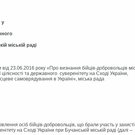
 у
вного
ій міській раді
 від 23.06.2016 року «Про визнання бійців-добровольців мі
ї цілісності та державного суверенітету на Сході України,
місцеве самоврядування в Україні», міська рада
овлення осіб бійців-добровольців, що брали участь у захисті
нітету на Сході України при Бучанській міській раді (далі –