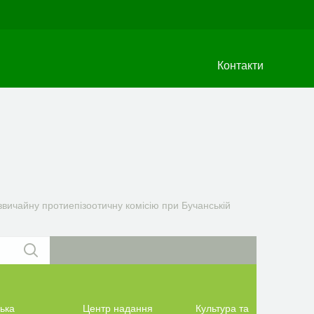
Контакти
ичайну протиепізоотичну комісію при Бучанській
ька
Центр надання
Культура та