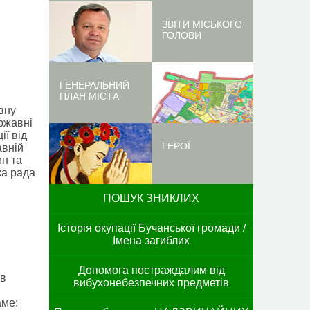
ЗВІТИ МІСЬКОГО
ГОЛОВИ
ГЕНЕРАЛЬНИЙ
ПЛАН МІСТА
вну
ержавні
ії від
ГЕРОЇ
авній
н та
ка рада
ПОШУК ЗНИКЛИХ
Історія окупації Бучанської громади /
Імена загиблих
Допомога постраждалим від
 в
вибухонебезпечних предметів
аме: