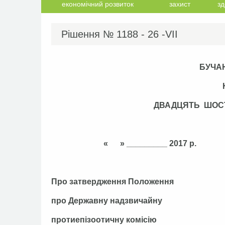
економічний розвиток
захист
зд
Рішення №
1188 - 26 -VІІ
БУЧА
ДВАДЦЯТЬ ШОС
« » _________ 
Про затвердження Положення
про Державну надзвичайну
протиепізоотичну комісію