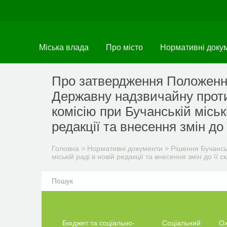
Перейти
до
основного
матеріалу
Міська влада
Про місто
Нормативні доку
Про затвердження Положенн
Державну надзвичайну прот
комісію при Бучанській міські
редакції та внесення змін до 
Головна
>
Нормативні документи
>
Рішення Бучанськ
міській раді в новій редакції та внесення змін до її с
Бюджет та соціально-
Соціальний
О