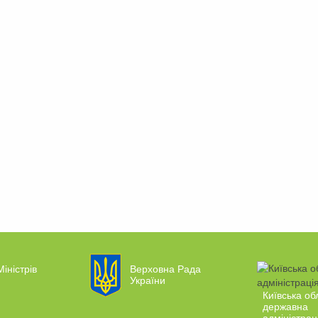
Міністрів
Верховна Рада
України
Київська об
державна