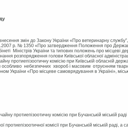
аду
несення змін до Закону України «Про ветеринарну службу”,
.10.2007 р. № 1350 «Про затвердження Положення про Держа
інеті Міністрів України та типових положень про місцеві д
онання розпорядження голови Київської обласної адміністрац
йну протиепізоотичну комісію при Київській обласній держ
ам особливо небезпечних хвороб і масовим отруєнням твари
аконом України «Про місцеве самоврядування в Україні», місь
ну протиепізоотичну комісію при Бучанській міській раді
 протиепізоотичної комісії при Бучанській міській раді, а с