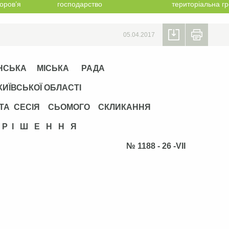
оров’я
господарство
територіальна г
05.04.2017
НСЬКА МІСЬКА РАДА
КИЇВСЬКОЇ ОБЛАСТІ
ТА СЕСІЯ СЬОМОГО СКЛИКАННЯ
Р І Ш Е Н Н Я
2017 р. № 1188 - 26 -VІІ