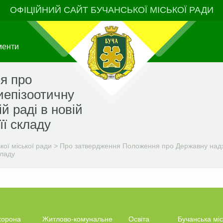
ОФІЦІЙНИЙ САЙТ БУЧАНСЬКОЇ МІСЬКОЇ РАДИ
менти
я про
иепізоотичну
й раді в новій
її складу
ої міської ради
>
Про затвердження Положення про Державну надзв
кладу
хорона
Житлово-комунальне
Освіта
Бучанська міс