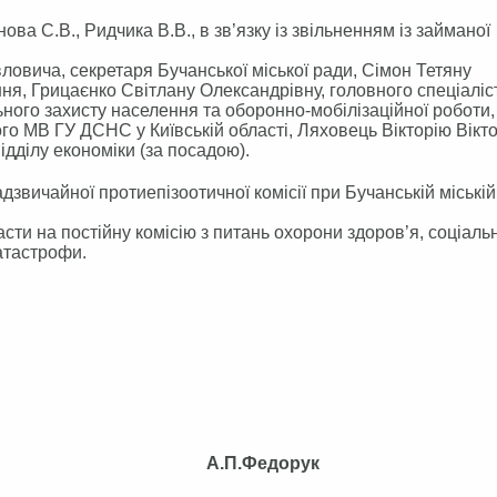
нова С.В., Ридчика В.В., в зв’язку із звільненням із займаної
ловича, секретаря Бучанської міської ради, Сімон Тетяну
ня, Грицаєнко Світлану Олександрівну, головного спеціаліс
льного захисту населення та оборонно-мобілізаційної роботи,
го МВ ГУ ДСНС у Київській області, Ляховець Вікторію Вікто
ідділу економіки (за посадою).
вичайної протиепізоотичної комісії при Бучанській міській 
ти на постійну комісію з питань охорони здоров’я, соціаль
катастрофи.
а А.П.Федорук