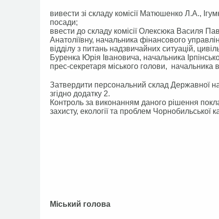
вивести зі складу комісії Матюшенко Л.А., Ігум
посади;
ввести до складу комісії Олексюка Василя Пав
Анатоліївну, начальника фінансового управлін
відділу з питань надзвичайних ситуацій, циві
Буренка Юрія Івановича, начальника Ірпінсько
прес-секретаря міського голови, начальника в
Затвердити персональний склад Державної надз
згідно додатку 2.
Контроль за виконанням даного рішення поклас
захисту, екології та проблем Чорнобильської 
Міський голов