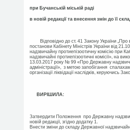
при Бучанській міській раді
в новій редакції та внесення змін до її скл
Відповідно до ст. 41 Закону України „Про в
постанови Кабінету Міністрів України від 21
надзвичайну протиепізоотичну комісію при Каб
надзвичайні протиепізоотичні комісії», на вик
13.03.2017 року № 99 «Про Державну надзвича
адміністрації», з метою запобігання спалах
організації ліквідації наслідків, керуючись З
ВИРІШИЛА:
Затвердити Положення про Державну надзвичай
новій редакції, згідно додатку 1.
Внести зміни до складу Державної надзвичайної