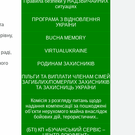
Правила безпеки у НАДЗВИЧАЙНИХ
ситуаціях
ПРОГРАМА З ВІДНОВЛЕННЯ
та
УКРАЇНИ
рівну,
BUCHA MEMORY
VIRTUALUKRAINE
раді,
ного
РОДИНАМ ЗАХИСНИКІВ
ПІЛЬГИ ТА ВИПЛАТИ ЧЛЕНАМ СІМЕЙ
ЗАГИБЛИХ/ПОМЕРЛИХ ЗАХИСНИКІВ
ТА ЗАХИСНИЦЬ УКРАЇНИ
Комісія з розгляду питань щодо
надання компенсації за пошкоджені
об’єкти нерухомого майна внаслідок
бойових дій, терористичних..
(БТІ) КП «БУЧАНСЬКИЙ СЕРВІС –