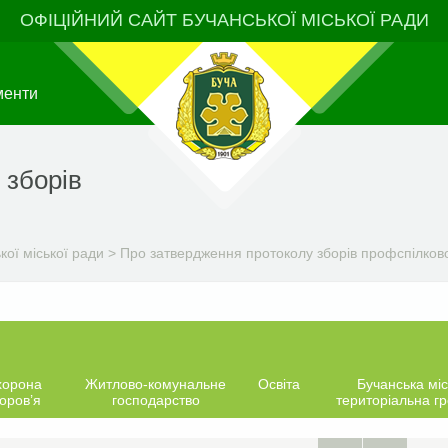
ОФІЦІЙНИЙ САЙТ БУЧАНСЬКОЇ МІСЬКОЇ РАДИ
менти
 зборів
ої міської ради
>
Про затвердження протоколу зборів профспілкової
хорона
Житлово-комунальне
Освіта
Бучанська міс
оров’я
господарство
територіальна г