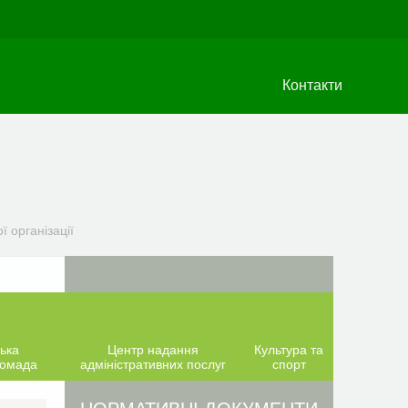
Контакти
 організації
ька
Центр надання
Культура та
ромада
адміністративних послуг
спорт