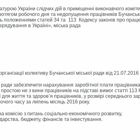
урою України слідчих дій в приміщенні виконавчого коміте
протягом робочого дня та недопущення працівників Бучанськ
ись положеннями статей 34 та 113 Кодексу законів про прац
рядування в Україні», міська рада
рганізації колективу Бучанської міської ради від 21.07.2016
ї ради забезпечити нарахування заробітної плати працівни
простою не з вини працівників на підставі вимог статті 113
 для життя та здоров’я працівників, у розмірі середнього за
очого часу за липень місяць 2016 року.
а комісію з питань соціально-економічного розвитку,
арства, бюджету, фінансів та інвестування.