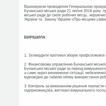
Враховуючи проведення Генеральною прокурат
Бучанської міської ради 21 липня 2016 року 
міської ради до своїх робочих місць, керуюч
України та Закону України «Про місцеве самов
ВИРІШИЛА:
1. Затвердити протокол зборів профспілкової о
2. Фінансовому управлінню Бучанської місько
Бучанської міської ради за період вимушеного 
а саме через виникнення ситуації, небезпечної
відповідно до табелю обліку використання роб
3. Контроль за виконанням рішення покласти н
підприємництва, житлово-комунального господ