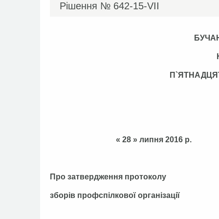
Рішення №
642-15-VІІ
БУЧА
П`ЯТНАДЦЯ
« 28 » липня 
Про затвердження протоколу
зборів профспілкової організації