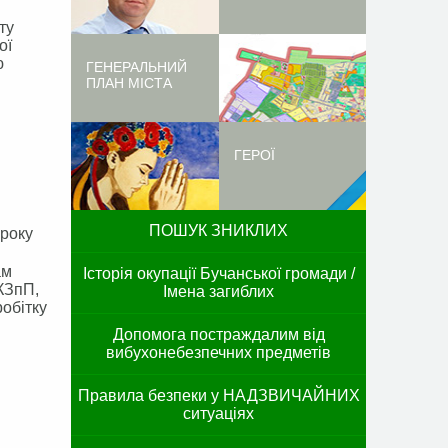
ту
ої
ю
ГЕНЕРАЛЬНИЙ
ПЛАН МІСТА
ГЕРОЇ
ПОШУК ЗНИКЛИХ
 року
кам
Історія окупації Бучанської громади /
 КЗпП,
Імена загиблих
робітку
Допомога постраждалим від
вибухонебезпечних предметів
Правила безпеки у НАДЗВИЧАЙНИХ
ситуаціях