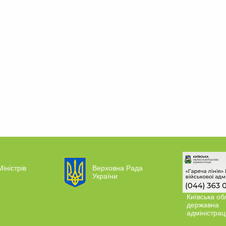
Міністрів
Верховна Рада
України
Київська об
державна
адміністрац