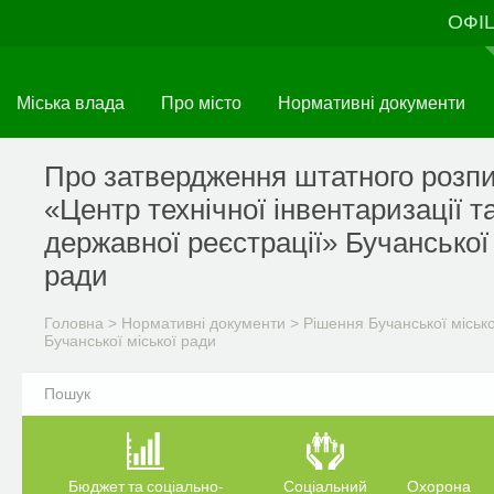
Перейти
ОФІ
до
основного
матеріалу
Міська влада
Про місто
Нормативні документи
Про затвердження штатного розп
«Центр технічної інвентаризації т
державної реєстрації» Бучанської 
ради
Головна
>
Нормативні документи
>
Рішення Бучанської міськ
Бучанської міської ради
Бюджет та соціально-
Соціальний
Охорона