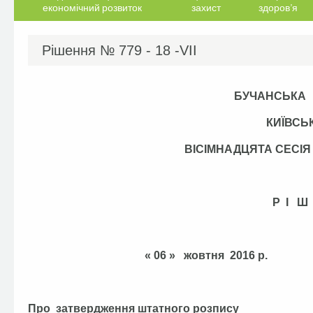
економічний розвиток
захист
здоров’я
Рішення №
779 - 18 -VІІ
БУЧАНСЬКА
КИЇВСЬ
ВІСІМНАДЦЯТА СЕС
Р І Ш
« 06 » жовтня 201
Про затвердження штатного розпису