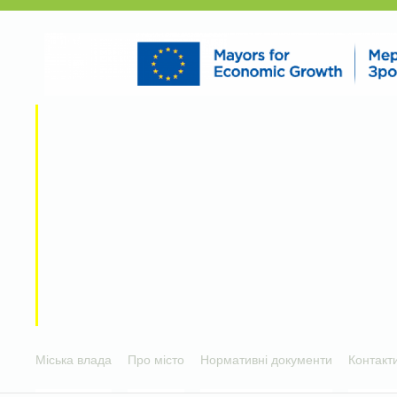
Міська влада
Про місто
Нормативні документи
Контакт