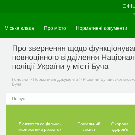
Перейти
ОФІ
до
основного
матеріалу
Міська влада
Про місто
Нормативні документи
Про звернення щодо функціонува
повноцінного відділення Націонал
поліції України у місті Буча
Головна
>
Нормативні документи
>
Рішення Бучанської міськ
Буча
Бюджет та соціально-
Соціальний
Охорона
економічний розвиток
захист
здоров’я