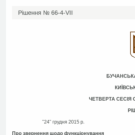
Рішення №
66-4-VІІ
БУЧАНСЬКА
КИЇВСЬ
ЧЕТВЕРТА СЕСІЯ
РІ
"24" грудня 201
Про звернення щодо функціонування