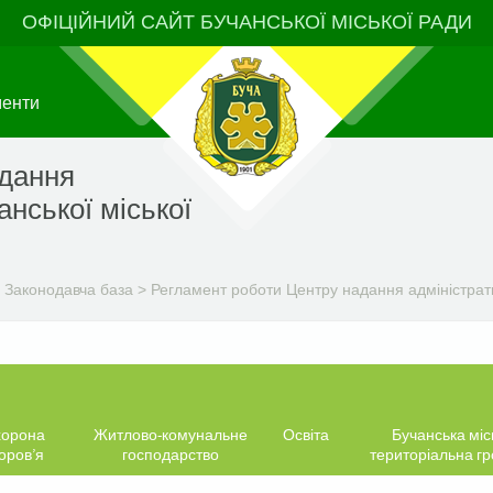
ОФІЦІЙНИЙ САЙТ БУЧАНСЬКОЇ МІСЬКОЇ РАДИ
менти
адання
анської міської
>
Законодавча база
>
Регламент роботи Центру надання адміністрати
орона
Житлово-комунальне
Освіта
Бучанська міс
оров’я
господарство
територіальна г