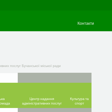
Контакти
вних послуг Бучанської міської ради
ька
Центр надання
Культура та
ромада
адміністративних послуг
спорт