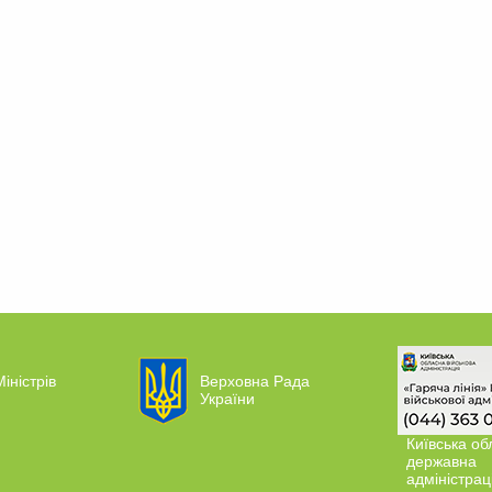
іністрів
Верховна Рада
України
Київська об
державна
адміністрац