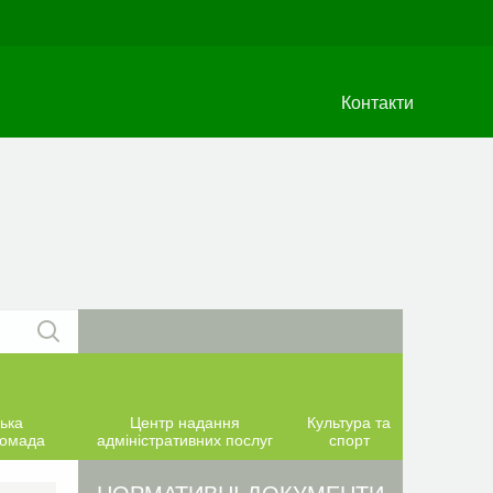
Контакти
ька
Центр надання
Культура та
ромада
адміністративних послуг
спорт