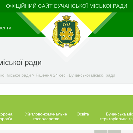
ОФІЦІЙНИЙ САЙТ БУЧАНСЬКОЇ МІСЬКОЇ РАДИ
менти
міської ради
ої міської ради
>
Рішення 24 сесії Бучанської міської ради
хорона
Житлово-комунальне
Освіта
Бучанська міс
оров’я
господарство
територіальна г