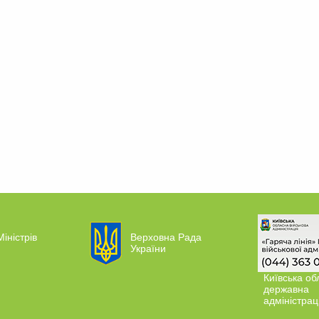
Міністрів
Верховна Рада
України
Київська об
державна
адміністрац