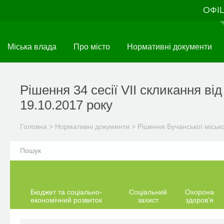
Перейти
ОФІ
до
основного
матеріалу
Міська влада
Про місто
Нормативні документи
Рішення 34 сесії VII скликання від
19.10.2017 року
Головна
>
Нормативні документи
>
Рішення Бучанської міськ
Бюджет та соціально-
Соціальний
Охорона
економічний розвиток
захист
здоров’я