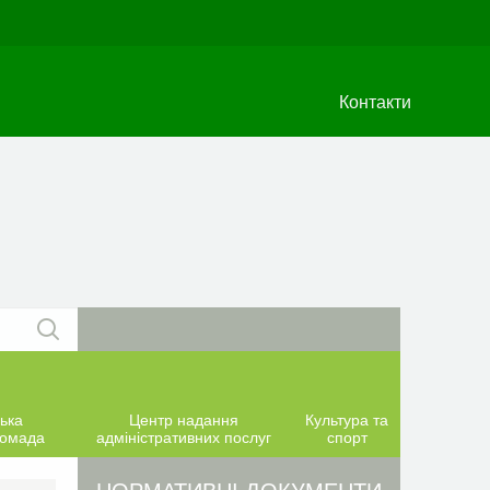
Контакти
ька
Центр надання
Культура та
ромада
адміністративних послуг
спорт