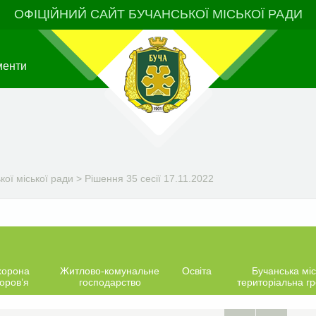
ОФІЦІЙНИЙ САЙТ БУЧАНСЬКОЇ МІСЬКОЇ РАДИ
менти
ої міської ради
>
Рішення 35 сесії 17.11.2022
хорона
Житлово-комунальне
Освіта
Бучанська міс
оров’я
господарство
територіальна г