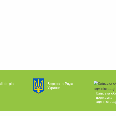
Міністрів
Верховна Рада
України
Київська об
державна
адміністрац