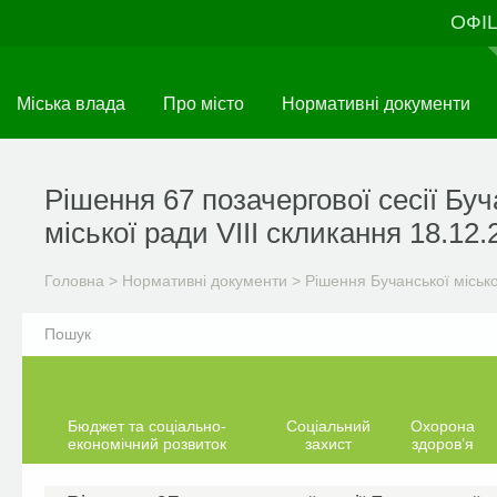
Перейти
ОФІ
до
основного
матеріалу
Міська влада
Про місто
Нормативні документи
Рішення 67 позачергової сесії Буч
міської ради VIIІ скликання 18.12.
Головна
>
Нормативні документи
>
Рішення Бучанської міськ
Бюджет та соціально-
Соціальний
Охорона
економічний розвиток
захист
здоров’я