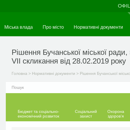
Перейти
ОФІ
до
основного
матеріалу
Міська влада
Про місто
Нормативні документи
Рішення Бучанської міської ради, 
VII скликання від 28.02.2019 року
Головна
>
Нормативні документи
>
Рішення Бучанської міськ
Бюджет та соціально-
Соціальний
Охорона
економічний розвиток
захист
здоров’я