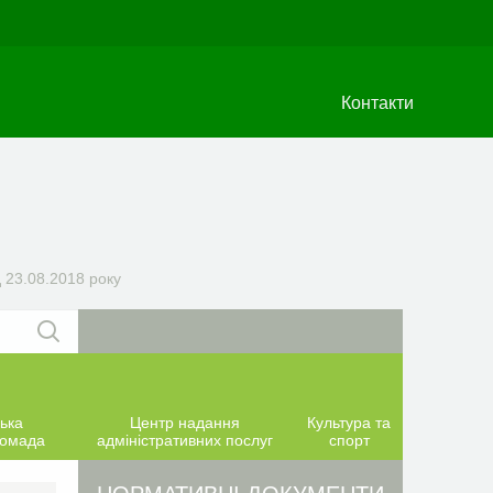
Контакти
д 23.08.2018 року
ька
Центр надання
Культура та
ромада
адміністративних послуг
спорт