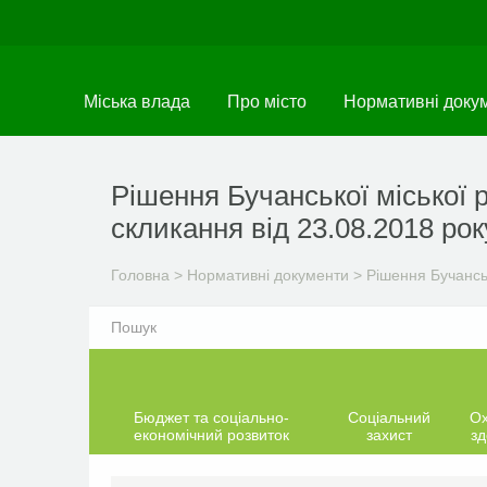
Перейти
до
основного
матеріалу
Міська влада
Про місто
Нормативні доку
Рішення Бучанської міської р
скликання від 23.08.2018 рок
Головна
>
Нормативні документи
>
Рішення Бучанськ
Бюджет та соціально-
Соціальний
О
економічний розвиток
захист
зд