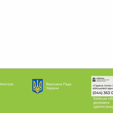
Міністрів
Верховна Рада
України
Київська об
державна
адміністрац