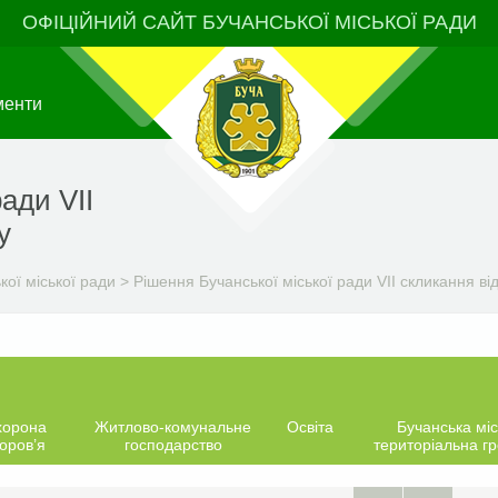
ОФІЦІЙНИЙ САЙТ БУЧАНСЬКОЇ МІСЬКОЇ РАДИ
менти
ади VII
у
ої міської ради
>
Рішення Бучанської міської ради VII скликання ві
хорона
Житлово-комунальне
Освіта
Бучанська міс
оров’я
господарство
територіальна г