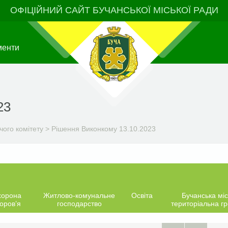
ОФІЦІЙНИЙ САЙТ БУЧАНСЬКОЇ МІСЬКОЇ РАДИ
менти
23
чого комітету
>
Рішення Виконкому 13.10.2023
хорона
Житлово-комунальне
Освіта
Бучанська міс
оров’я
господарство
територіальна г