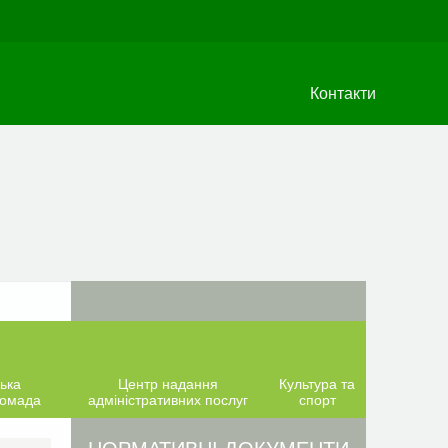
Контакти
ька
Центр надання
Культура та
ромада
адміністративних послуг
спорт