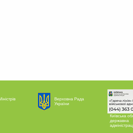
Міністрів
Верховна Рада
України
Київська об
державна
адміністрац