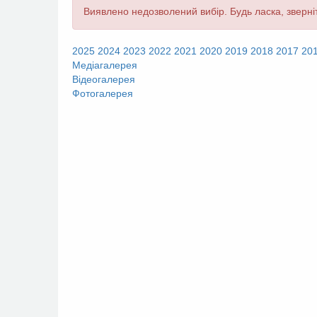
Повідомлення
Виявлено недозволений вибір. Будь ласка, зверніт
про
помилку
2025
2024
2023
2022
2021
2020
2019
2018
2017
20
Медіагалерея
Відеогалерея
Фотогалерея