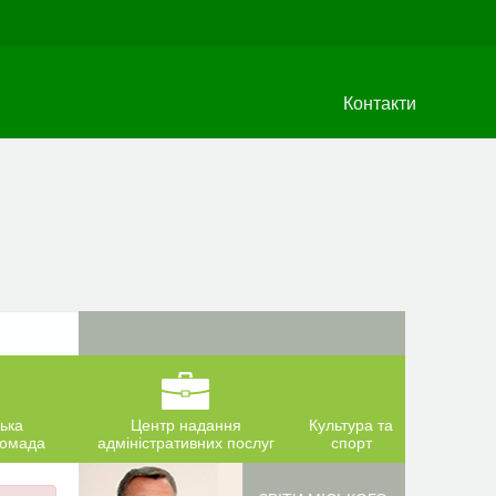
Контакти
ька
Центр надання
Культура та
ромада
адміністративних послуг
спорт