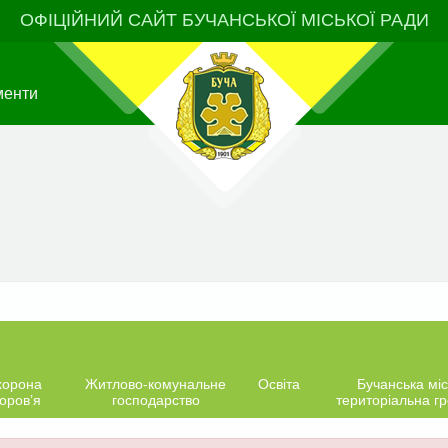
ОФІЦІЙНИЙ САЙТ БУЧАНСЬКОЇ МІСЬКОЇ РАДИ
менти
хорона
Житлово-комунальне
Освіта
Бучанська міс
оров’я
господарство
територіальна г