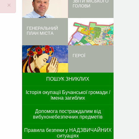
ЗВІТИ МІСЬКОГО
×
ГОЛОВИ
ГЕНЕРАЛЬНИЙ
ПЛАН МІСТА
ГЕРОЇ
ПОШУК ЗНИКЛИХ
Історія окупації Бучанської громади /
Імена загиблих
Допомога постраждалим від
вибухонебезпечних предметів
Правила безпеки у НАДЗВИЧАЙНИХ
ситуаціях