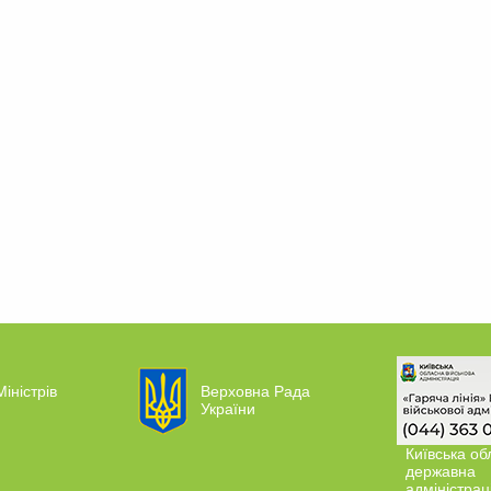
Міністрів
Верховна Рада
України
Київська об
державна
адміністрац