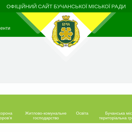
ОФІЦІЙНИЙ САЙТ БУЧАНСЬКОЇ МІСЬКОЇ РАДИ
менти
хорона
Житлово-комунальне
Освіта
Бучанська міс
оров’я
господарство
територіальна г