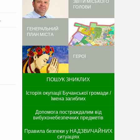
ЗВІТИ МІСЬКОГО
ГОЛОВИ
ь
ГЕНЕРАЛЬНИЙ
ПЛАН МІСТА
ГЕРОЇ
ПОШУК ЗНИКЛИХ
Історія окупації Бучанської громади /
Імена загиблих
Допомога постраждалим від
вибухонебезпечних предметів
Правила безпеки у НАДЗВИЧАЙНИХ
ситуаціях