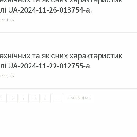
лі UA-2024-11-26-013754-а.
17.51 КБ
хнічних та якісних характеристик
лі UA-2024-11-22-012755-а
17.55 КБ
5
6
7
8
9
…
НАСТУПНА ›