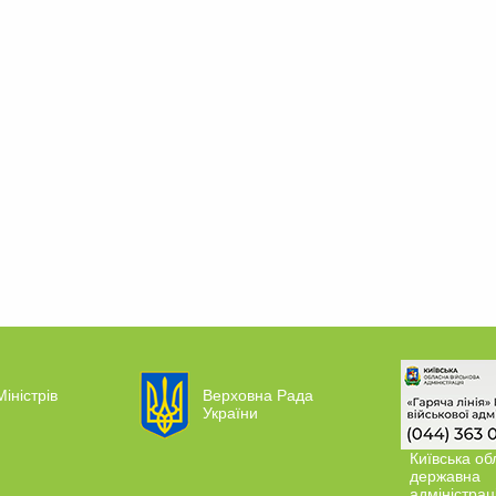
Міністрів
Верховна Рада
України
Київська об
державна
адміністрац