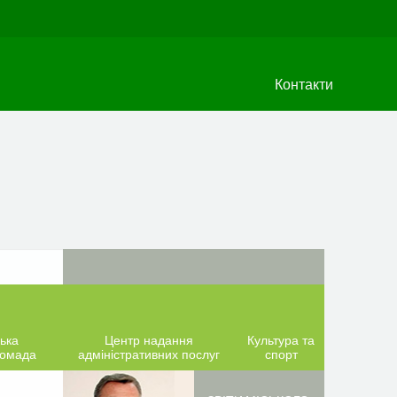
Контакти
ька
Центр надання
Культура та
ромада
адміністративних послуг
спорт