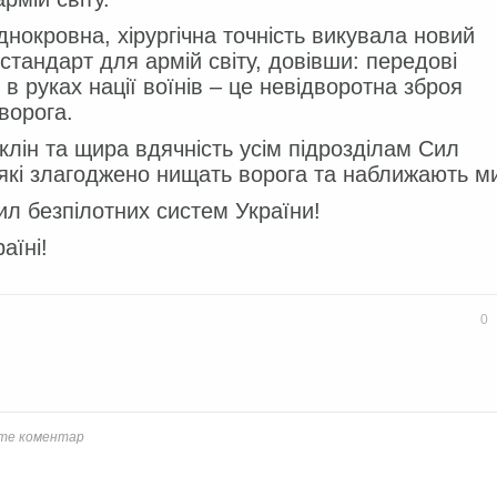
днокровна, хірургічна точність викувала новий
стандарт для армій світу, довівши: передові
ї в руках нації воїнів – це невідворотна зброя
 ворога.
клін та щира вдячність усім підрозділам Сил
які злагоджено нищать ворога та наближають м
л безпілотних систем України!
аїні!
book
Twitter
0