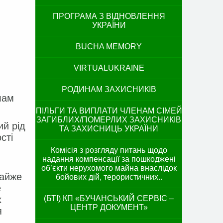
ПРОГРАМА З ВІДНОВЛЕННЯ
УКРАЇНИ
BUCHA MEMORY
VIRTUALUKRAINE
РОДИНАМ ЗАХИСНИКІВ
лам
ПІЛЬГИ ТА ВИПЛАТИ ЧЛЕНАМ СІМЕЙ
ЗАГИБЛИХ/ПОМЕРЛИХ ЗАХИСНИКІВ
ий рід
ТА ЗАХИСНИЦЬ УКРАЇНИ
сті
Комісія з розгляду питань щодо
надання компенсації за пошкоджені
об’єкти нерухомого майна внаслідок
майже
бойових дій, терористичних..
е
х
(БТІ) КП «БУЧАНСЬКИЙ СЕРВІС –
ЦЕНТР ДОКУМЕНТ»
я