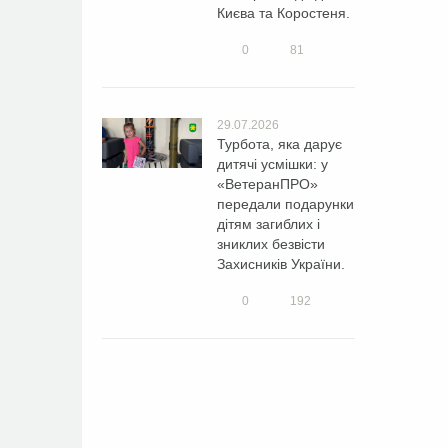
Києва та Коростеня.
0
81
29.07.2026
Турбота, яка дарує
дитячі усмішки: у
«ВетеранПРО»
передали подарунки
дітям загиблих і
зниклих безвісти
Захисників України.
0
192