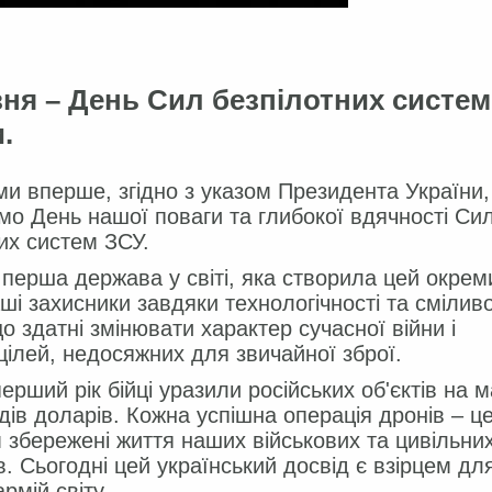
вня – День Сил безпілотних систем
.
ми вперше, згідно з указом Президента України,
мо День нашої поваги та глибокої вдячності Си
их систем ЗСУ.
 перша держава у світі, яка створила цей окрем
аші захисники завдяки технологічності та сміливо
о здатні змінювати характер сучасної війни і
цілей, недосяжних для звичайної зброї.
ерший рік бійці уразили російських об'єктів на 
дів доларів. Кожна успішна операція дронів – ц
 збережені життя наших військових та цивільни
. Сьогодні цей український досвід є взірцем дл
рмій світу.