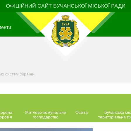
ОФІЦІЙНИЙ САЙТ БУЧАНСЬКОЇ МІСЬКОЇ РАДИ
менти
их систем України.
хорона
Житлово-комунальне
Освіта
Бучанська міс
оров’я
господарство
територіальна г