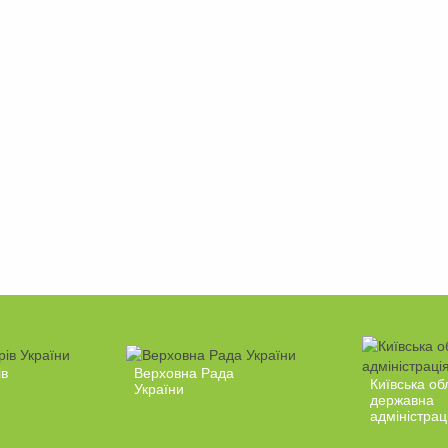
ів
Верховна Рада
Київська об
України
державна
адміністрац