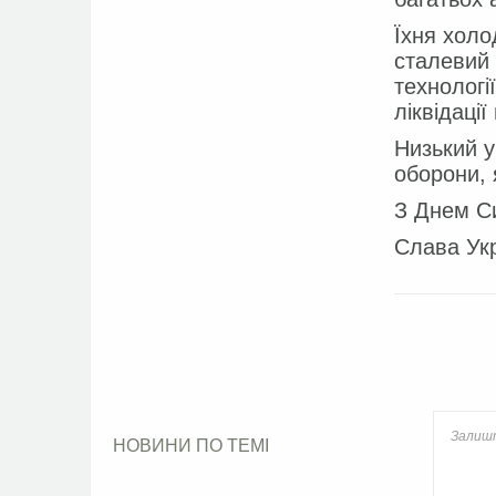
Їхня холо
сталевий 
технологі
ліквідації
Низький у
оборони, 
З Днем Си
Слава Укр
Face
НОВИНИ ПО ТЕМІ