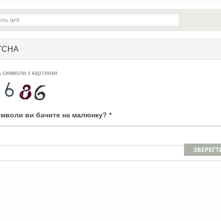
TCHA
ь символи з картинки
имволи ви бачите на малюнку?
*
ЗБЕРЕГТ