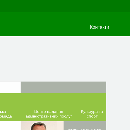
Контакти
ька
Центр надання
Культура та
ромада
адміністративних послуг
спорт