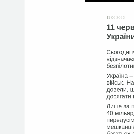
11.06.2026
11 чер
України
Сьогодні 
відзначає
безпілотн
Україна –
військ. Н
довели, щ
досягати 
Лише за п
40 мільяр
передусім
мешканців
багатьох а