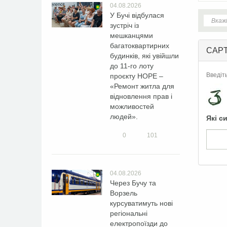
04.08.2026
У Бучі відбулася
зустріч із
мешканцями
багатоквартирних
CAP
будинків, які увійшли
до 11-го лоту
Введіт
проєкту HOPE –
«Ремонт житла для
відновлення прав і
можливостей
людей».
Які с
0
101
04.08.2026
Через Бучу та
Ворзель
курсуватимуть нові
регіональні
електропоїзди до