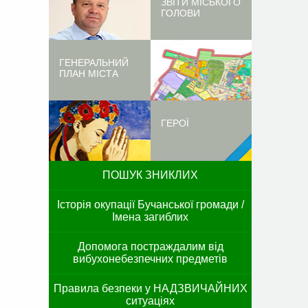
ЗВІТИ МІСЬКОГО
ГОЛОВИ
ГЕНЕРАЛЬНИЙ
ПЛАН МІСТА
ГЕРОЇ
ПОШУК ЗНИКЛИХ
Історія окупації Бучанської громади /
Імена загиблих
Допомога постраждалим від
вибухонебезпечних предметів
Правила безпеки у НАДЗВИЧАЙНИХ
ситуаціях