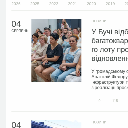
2026
2025
2022
2021
2020
2019
2
04
НОВИНИ
У Бучі від
СЕРПЕНЬ
багатоквар
го лоту п
відновлен
У громадському о
Анатолій Федорук
інфраструктури та
з реалізації проє
0
115
04
НОВИНИ