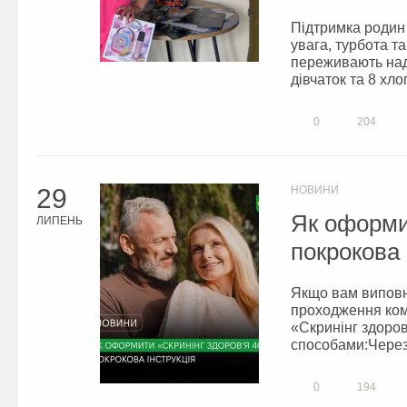
Підтримка родин 
увага, турбота та
переживають над
дівчаток та 8 хлоп
0
204
29
НОВИНИ
Як оформит
ЛИПЕНЬ
покрокова 
Якщо вам виповн
проходження ком
«Скринінг здоро
способами:Через 
0
194