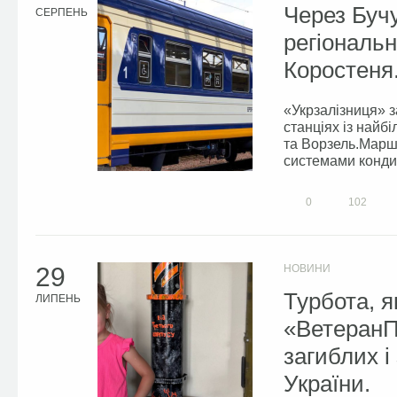
Через Бучу
СЕРПЕНЬ
регіональн
Коростеня
«Укрзалізниця» з
станціях із найб
та Ворзель.Маршр
системами кондиц
0
102
29
НОВИНИ
Турбота, я
ЛИПЕНЬ
«ВетеранП
загиблих і
України.