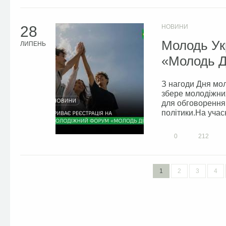
28
НОВИНИ
Молодь Ук
ЛИПЕНЬ
«Молодь Ді
З нагоди Дня мол
збере молодіжних
для обговорення 
політики.На учасн
0
212
1
2
3
4