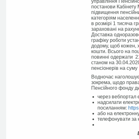
управління Пенсійно
постанови Кабінету 
підвищення пенсійни
категоріям населенн
в розмірі 1 тисяча г
зараховані на рахун
Доставка одноразово
графіку роботи уст
додому, щоб кожен, 
кошти. Всього на по
повинні одержати 21
станом на 30.04.202
пенсіонерів на суму 
Водночас наголошуєм
зокрема, щодо права
Пенсійного фонду ди
через вебпортал 
надсилати електр
посиланням:
http
або на електронн
телефонувати за 