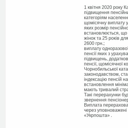
1 квітня 2020 року 
підвищення пенсійни
категоріям населенн
щомісячну виплату у 
яких розмір пенсійн
встановлюється, що 
жінок та 25 років дл
2600 грн.;
виплату одноразової
пенсії яких з ураху
підвищень, додаткови
пенсії, щомісячної к
Чорнобильської ката
законодавством, ста
індексацію пенсій на
встановлення мінімал
мають тривалий страх
Такі перерахунки бу
звернення пенсіонер
Виплата перерахова
через уповноважені
«Укрпошта» .