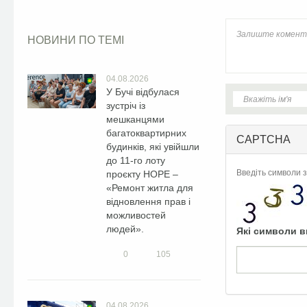
НОВИНИ ПО ТЕМІ
04.08.2026
У Бучі відбулася
зустріч із
мешканцями
багатоквартирних
CAPTCHA
будинків, які увійшли
до 11-го лоту
Введіть символи з
проєкту HOPE –
«Ремонт житла для
відновлення прав і
можливостей
людей».
Які символи в
0
105
04.08.2026