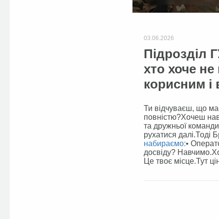
03.06.2026
Підрозділ Г
хто хоче не
корисним і
Ти відчуваєш, що ма
повністю?Хочеш навч
та дружньої команди
рухатися далі.Тоді Б
набираємо:
• Операт
досвіду? Навчимо.Х
Це твоє місце.Тут ц
Facebook