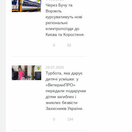
Через Бучу та
Ворзель
курсуватимуть нові
регіональні
електропоїзди до
Києва та Коростеня.
0
92
29.07.2026
Турбота, яка дарує
дитячі усмішки: у
«ВетеранПРО»
передали подарунки
дітям загиблих і
зниклих безвісти
Захисників України.
0
194