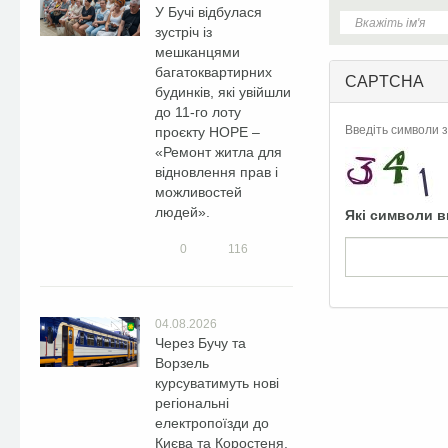
У Бучі відбулася
зустріч із
мешканцями
багатоквартирних
CAPTCHA
будинків, які увійшли
до 11-го лоту
Введіть символи з
проєкту HOPE –
«Ремонт житла для
відновлення прав і
можливостей
людей».
Які символи в
0
116
04.08.2026
Через Бучу та
Ворзель
курсуватимуть нові
регіональні
електропоїзди до
Києва та Коростеня.