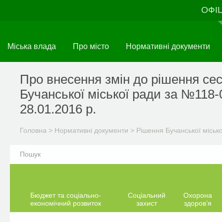
Перейти
ОФІ
до
основного
матеріалу
Міська влада
Про місто
Нормативні документи
Про внесення змін до рішення сес
Бучанської міської ради за №118-0
28.01.2016 р.
Головна
>
Нормативні документи
>
Рішення Бучанської міськ
Бюджет та соціально-
Соціальний
Охорона
економічний розвиток
захист
здоров’я