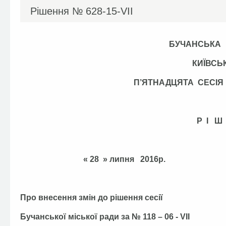
Рішення №
628-15-VІІ
БУЧАНСЬКА
КИЇВСЬ
П’ЯТНАДЦЯТА СЕСІ
Р І Ш
« 28 » липня 201
Про внесення змін до рішення сесії
Бучанської міської ради за № 118 – 06 - VIІ