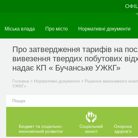
Перейти
ОФІ
до
основного
матеріалу
Міська влада
Про місто
Нормативні документи
Про затвердження тарифів на пос
вивезення твердих побутових відх
надає КП « Бучанське УЖКГ»
Головна
>
Нормативні документи
>
Рішення виконавчого комі
УЖКГ»
Бюджет та соціально-
Соціальний
Охорона
економічний розвиток
захист
здоров’я