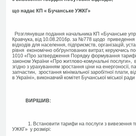
що надає КП « Бучанське УЖКГ»
Розглянувши подання начальника КП «Бучанське упра
Кравчука, від 10.08.2016р. за №778 щодо приведення 
відходів для населення, підприємств, організацій, уст
рівня економічно обґрунтованих витрат, керуючись пос
1010 «Про затвердження Порядку формування тарифів 
законом України «Про житлово-комунальні послуги»,
згідно з урахуванням зростання ціни на енергоносії, 
запчастин, зростання мінімальної заробітної плати, 
в Україні», виконавчий комітет Бучанської міської ради
ВИРІШИВ:
1. Встановити тарифи на послуги з вивезення твер
УЖКГ» у розмірі: