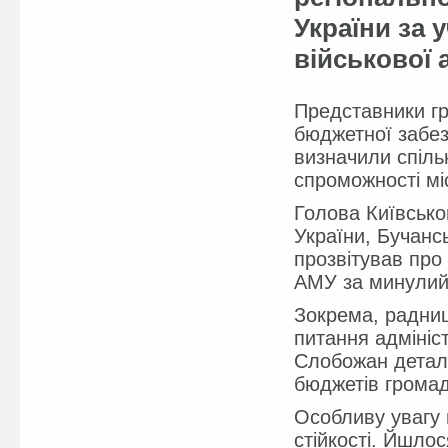
України за 
військової 
Представники гр
бюджетної забез
визначили спіль
спроможності мі
Голова Київськог
України, Бучанс
прозвітував про 
АМУ за минулий 
Зокрема, радни
питання адмініст
Слобожан деталь
бюджетів громад 
Особливу увагу 
стійкості. Йшло