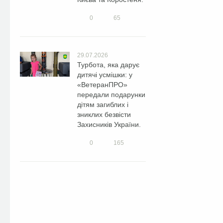
0
65
29.07.2026
Турбота, яка дарує
дитячі усмішки: у
«ВетеранПРО»
передали подарунки
дітям загиблих і
зниклих безвісти
Захисників України.
0
165