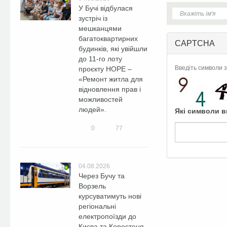
У Бучі відбулася
зустріч із
мешканцями
багатоквартирних
CAPTCHA
будинків, які увійшли
до 11-го лоту
Введіть символи з
проєкту HOPE –
«Ремонт житла для
відновлення прав і
можливостей
людей».
Які символи в
0
77
04.08.2026
Через Бучу та
Ворзель
курсуватимуть нові
регіональні
електропоїзди до
Києва та Коростеня.